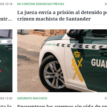
026 10:18
NO CONSTAN DENUNCIAS PREVIAS
0
La jueza envía a prisión al detenido p
entro
crimen machista de Santander
026 13:32
ASESINATO MACHISTA
0
ta la
Encuentran los cuerpos sin vida de 