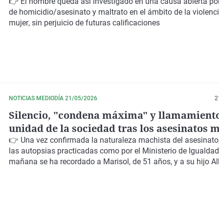
👉 El hombre queda así
investigado en una causa abierta por
de homicidio/asesinato y maltrato en el ámbito de la violenci
mujer
, sin perjuicio de futuras calificaciones
NOTICIAS MEDIODÍA 21/05/2026
2
Silencio, "condena máxima" y llamamiento
unidad de la sociedad tras los asesinatos 
ocurridos en Dolores
👉 Una vez confirmada la
naturaleza machista del asesinato
las autopsias practicadas como por el Ministerio de Igualdad
mañana se ha recordado a
Marisol, de 51 años
, y a su hijo
Al