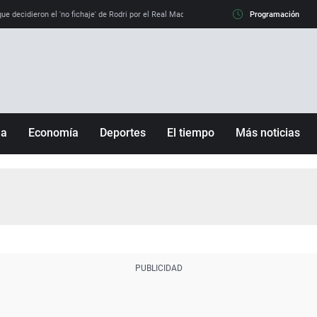
e decidieron el 'no fichaje' de Rodri por el Real Madrid y su 'sí' al Barça
Programación
La llamada de
ña
Economía
Deportes
El tiempo
Más noticias
Fútbol
Sociedad
Baloncesto
Mundo
Tenis
Salud
Motor
Cultura
Ciencia y Tecnología
adrid
Gastronomía
nciana
Medio ambiente