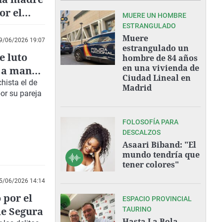
or el
MUERE UN HOMBRE
ESTRANGULADO
Muere
9/06/2026 19:07
estrangulado un
e luto
hombre de 84 años
en una vivienda de
, a manos
Ciudad Lineal en
hista el de
Madrid
or su pareja
FOLOSOFÍA PARA
DESCALZOS
Asaari Biband: "El
mundo tendría que
tener colores"
5/06/2026 14:14
 por el
ESPACIO PROVINCIAL
de Segura
TAURINO
Hasta La Bola,