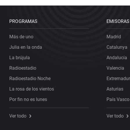
PROGRAMAS
EMISORAS
Más de uno
Madrid
Julia en la onda
Catalunya
La brújula
Andalucía
Radioestadio
Valencia
Radioestadio Noche
Extremadu
La rosa de los vientos
Asturias
Por fin no es lunes
País Vasco
Ver todo
Ver todo