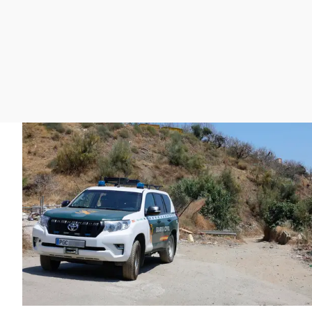
La rosa de los vientos
Caso
Extremadura
Gente viajera
Retornados
Galicia
Como el perro y el
Equipo de investigación
La Rioja
gato
Operación Viuda
Navarra
Negra
País Vasco