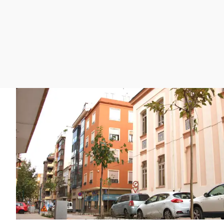
La rosa de los vientos
Caso
Extremadura
Gente viajera
Retornados
Galicia
Como el perro y el
Equipo de investigación
La Rioja
gato
Operación Viuda
Navarra
Negra
País Vasco