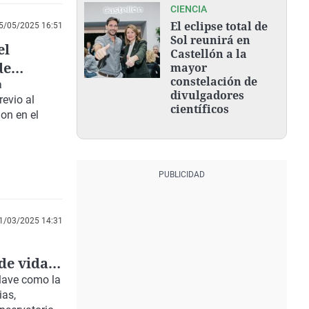
CIENCIA
El eclipse total de
5/05/2025 16:51
Sol reunirá en
el
Castellón a la
de
mayor
constelación de
a
divulgadores
revio al
científicos
on en el
1/03/2025 14:31
de vida
clave como la
ias,