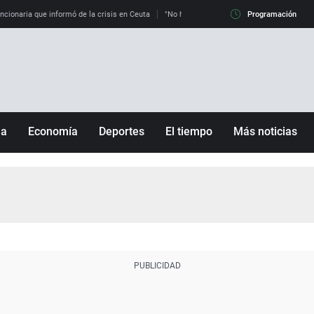
uncionaria que informó de la crisis en Ceuta
"No hay mafias, que no nos engañen": exper
Programación
ña
Economía
Deportes
El tiempo
Más noticias
Fútbol
Sociedad
Baloncesto
Mundo
Tenis
Salud
Motor
Cultura
Ciencia y Tecnología
adrid
Gastronomía
nciana
Medio ambiente