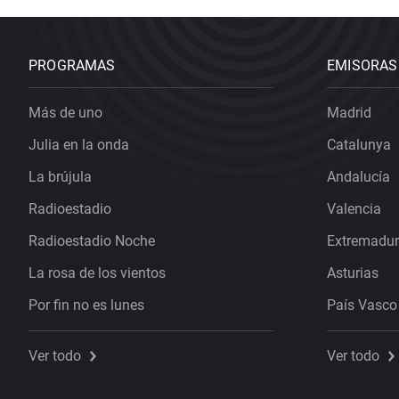
PROGRAMAS
EMISORAS
Más de uno
Madrid
Julia en la onda
Catalunya
La brújula
Andalucía
Radioestadio
Valencia
Radioestadio Noche
Extremadu
La rosa de los vientos
Asturias
Por fin no es lunes
País Vasco
Ver todo
Ver todo