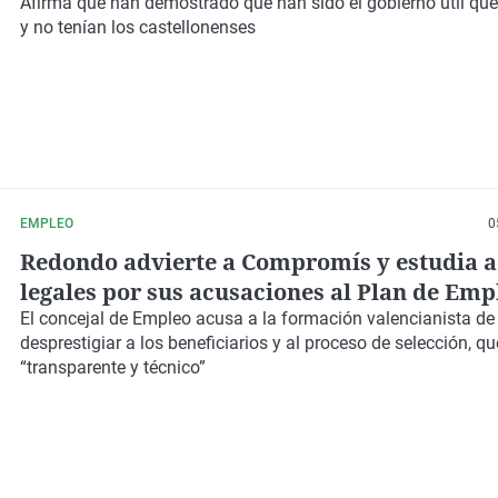
discrepancias"
Afirma que han demostrado que han sido el gobierno útil qu
y no tenían los castellonenses
EMPLEO
0
Redondo advierte a Compromís y estudia a
legales por sus acusaciones al Plan de Emp
El concejal de Empleo acusa a la formación valencianista de
desprestigiar a los beneficiarios y al proceso de selección, qu
“transparente y técnico”