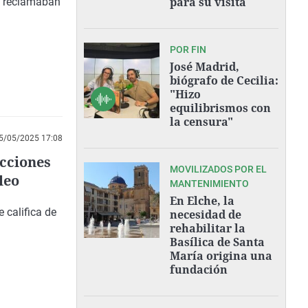
para su visita
e reclamaban
POR FIN
José Madrid,
biógrafo de Cecilia:
"Hizo
equilibrismos con
la censura"
5/05/2025 17:08
cciones
MOVILIZADOS POR EL
leo
MANTENIMIENTO
En Elche, la
e califica de
necesidad de
rehabilitar la
Basílica de Santa
María origina una
fundación