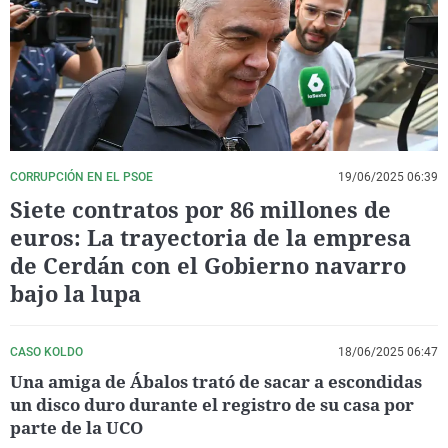
La rosa de los vientos
Caso
Extremadura
Virales
Gente viajera
Retornados
Galicia
Televisión
Como el perro y el gat
Equipo de investigaci
La Rioja
Elecciones
Operación Viuda Negr
Navarra
País Vasco
CORRUPCIÓN EN EL PSOE
19/06/2025 06:39
Siete contratos por 86 millones de
euros: La trayectoria de la empresa
de Cerdán con el Gobierno navarro
bajo la lupa
CASO KOLDO
18/06/2025 06:47
Una amiga de Ábalos trató de sacar a escondidas
un disco duro durante el registro de su casa por
parte de la UCO