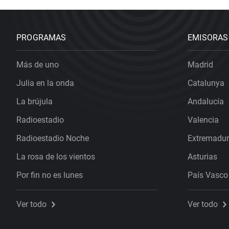
PROGRAMAS
EMISORAS
Más de uno
Madrid
Julia en la onda
Catalunya
La brújula
Andalucía
Radioestadio
Valencia
Radioestadio Noche
Extremadu
La rosa de los vientos
Asturias
Por fin no es lunes
País Vasco
Ver todo
Ver todo