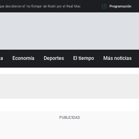
e decidieron el 'no fichaje' de Rodri por el Real Madrid y su 'sí' al Barça
Programación
La llamada de
ña
Economía
Deportes
El tiempo
Más noticias
Fútbol
Sociedad
Baloncesto
Mundo
Tenis
Salud
Motor
Cultura
Ciencia y Tecnología
adrid
Gastronomía
nciana
Medio ambiente