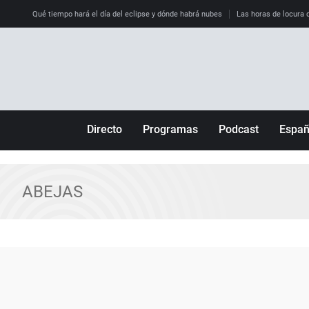
Qué tiempo hará el día del eclipse y dónde habrá nubes
Las horas de locura qu
Directo
Programas
Podcast
Espa
Más de uno
Los Perseguidos
Andalucía
Por fin
Malas decisiones
Aragón
ABEJAS
Julia en la onda
Expedientes del más allá
Baleares
La brújula
El viaje del Guernica
Cantabria
Radioestadio
Invisibles
Cataluña
Radioestadio noche
Prohibido morirse
Comunidad de M
El colegio invisible
Esto no ha pasado
Comunitat Vale