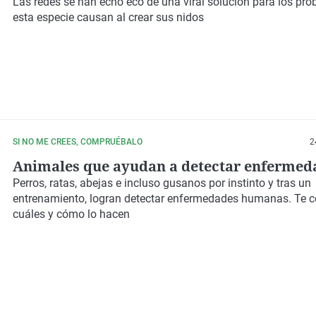
Las redes se han echo eco de una viral solución para los pr
esta especie causan al crear sus nidos
SI NO ME CREES, COMPRUÉBALO
2
Animales que ayudan a detectar enfermed
Perros, ratas, abejas e incluso gusanos por instinto y tras un
entrenamiento, logran detectar enfermedades humanas. Te 
cuáles y cómo lo hacen