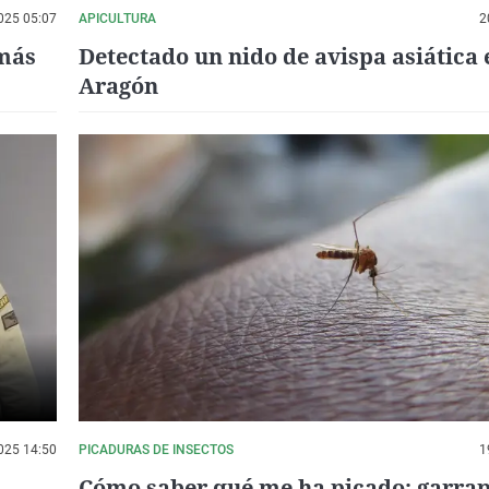
025 05:07
APICULTURA
2
 más
Detectado un nido de avispa asiática 
Aragón
025 14:50
PICADURAS DE INSECTOS
1
Cómo saber qué me ha picado: garrap