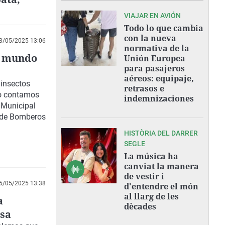
VIAJAR EN AVIÓN
Todo lo que cambia
con la nueva
3/05/2025 13:06
normativa de la
el mundo
Unión Europea
para pasajeros
aéreos: equipaje,
insectos
retrasos e
o contamos
indemnizaciones
 Municipal
o de Bomberos
HISTÒRIA DEL DARRER
SEGLE
La música ha
canviat la manera
de vestir i
5/05/2025 13:38
d'entendre el món
al llarg de les
a
dècades
asa