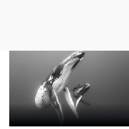
La rosa de los vientos
Caso
Extremadura
Gente viajera
Retornados
Galicia
Como el perro y el
Equipo de investigación
La Rioja
gato
Operación Viuda
Navarra
Negra
País Vasco