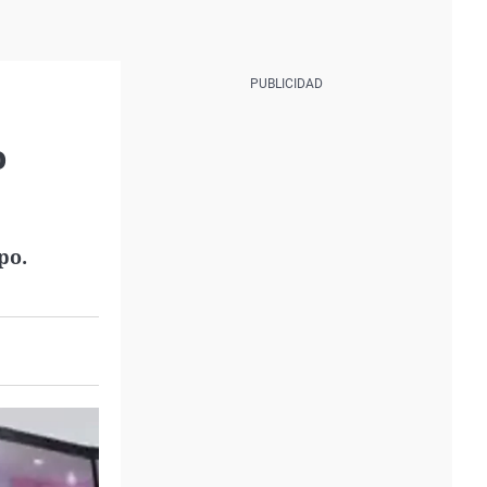
o
po.