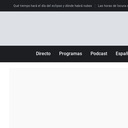
Qué tiempo hará el día del eclipse y dónde habrá nubes
Las horas de locura qu
Directo
Programas
Podcast
Espa
Más de uno
Los Perseguidos
Andalucía
Por fin
Malas decisiones
Aragón
Julia en la onda
Expedientes del más allá
Baleares
La brújula
El viaje del Guernica
Cantabria
Radioestadio
Invisibles
Cataluña
Radioestadio noche
Prohibido morirse
Comunidad de M
El colegio invisible
Esto no ha pasado
Comunitat Vale