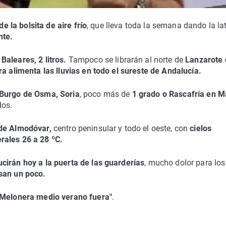
de la bolsita de aire frío
, que lleva toda la semana dando la la
nte.
aleares, 2 litros.
Tampoco se librarán al norte de
Lanzarote 
a alimenta las lluvias en todo el sureste de Andalucía.
 Burgo de Osma, Soria
, poco más de
1 grado o Rascafría en M
dos.
 de Almodóvar,
centro peninsular y todo el oeste, con
cielos
rales 26 a 28 ºC.
cirán hoy a la puerta de las guarderías
, mucho dolor para los
nsan un poco.
n Melonera medio verano fuera"
.