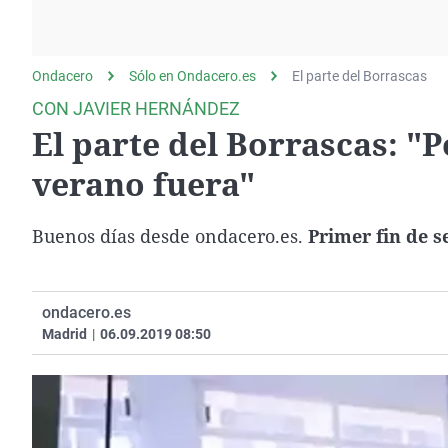
La rosa de los vientos
Caso
Extremadura
Gente viajera
Retornados
Galicia
Ondacero
Sólo en Ondacero.es
Como el perro y el
Equipo de investigación
El parte del Borrascas
La Rioja
gato
CON JAVIER HERNÁNDEZ
Operación Viuda
Navarra
El parte del Borrascas: "
Negra
País Vasco
verano fuera"
Buenos días desde ondacero.es.
Primer fin de s
ondacero.es
Madrid
|
06.09.2019 08:50