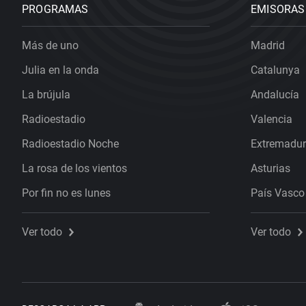
PROGRAMAS
EMISORAS
Más de uno
Madrid
Julia en la onda
Catalunya
La brújula
Andalucía
Radioestadio
Valencia
Radioestadio Noche
Extremadu
La rosa de los vientos
Asturias
Por fin no es lunes
País Vasco
Ver todo
Ver todo