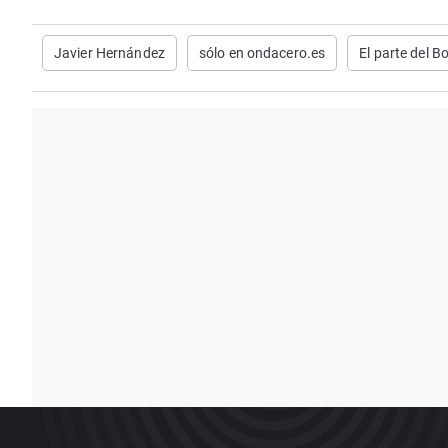
Javier Hernández
sólo en ondacero.es
El parte del B