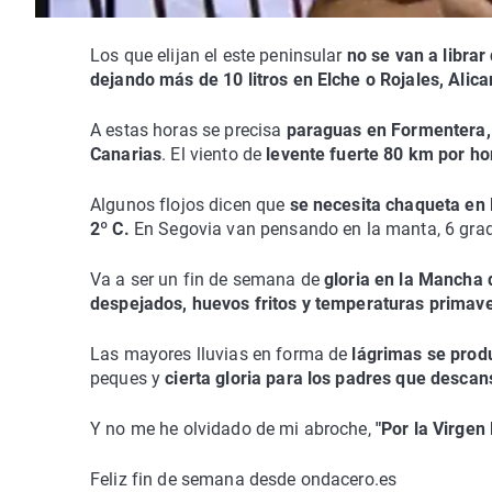
Los que elijan el este peninsular
no se van a librar 
dejando más de 10 litros en Elche o Rojales, Alica
A estas horas se precisa
paraguas en Formentera, B
Canarias
. El viento de
levente fuerte 80 km por hor
Algunos flojos dicen que
se necesita chaqueta en
2º C.
En Segovia van pensando en la manta, 6 gra
Va a ser un fin de semana de
gloria en la Mancha
despejados, huevos fritos y temperaturas primave
Las mayores lluvias en forma de
lágrimas se produ
peques y
cierta gloria para los padres que desca
Y no me he olvidado de mi abroche,
"Por la Virge
Feliz fin de semana desde ondacero.es