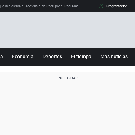
e decidieron el 'no fichaje' de Rodri por el Real Madrid y su 'sí' al Barça
Programación
La llamada de
ña
Economía
Deportes
El tiempo
Más noticias
Fútbol
Sociedad
Baloncesto
Mundo
Tenis
Salud
Motor
Cultura
Ciencia y Tecnología
adrid
Gastronomía
nciana
Medio ambiente