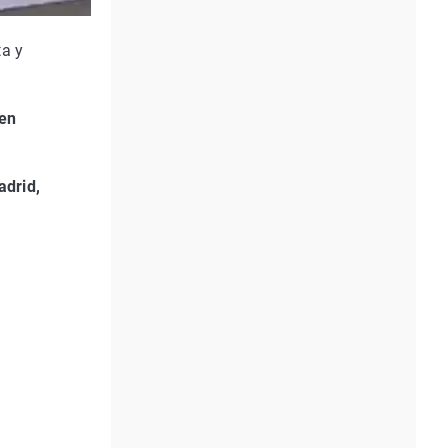
ta y
en
adrid,