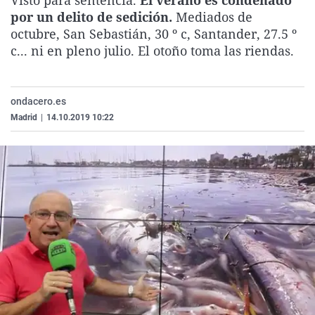
Visto para sentencia.
El verano es condenado
La rosa de los vientos
Caso
Extremadura
Virales
por un delito de sedición.
Mediados de
octubre, San Sebastián, 30 º c, Santander, 27.5 º
Gente viajera
Retornados
Galicia
Televisión
c... ni en pleno julio. El otoño toma las riendas.
Como el perro y el gat
Equipo de investigaci
La Rioja
Elecciones
Operación Viuda Negr
Navarra
ondacero.es
País Vasco
Madrid
|
14.10.2019 10:22