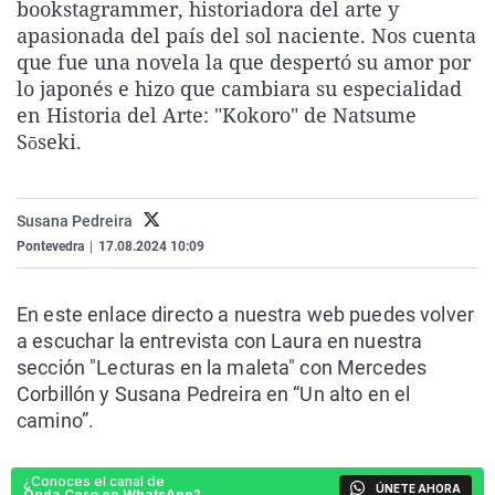
bookstagrammer, historiadora del arte y
La rosa de los vientos
Caso
Extremadura
Virales
apasionada del país del sol naciente. Nos cuenta
Gente viajera
Retornados
Galicia
Televisión
que fue una novela la que despertó su amor por
lo japonés e hizo que cambiara su especialidad
Como el perro y el gat
Equipo de investigaci
La Rioja
Elecciones
en Historia del Arte: "Kokoro" de Natsume
Operación Viuda Negr
Navarra
Sōseki.
País Vasco
Susana Pedreira
Pontevedra
|
17.08.2024 10:09
En este enlace directo a nuestra web puedes volver
a escuchar la entrevista con Laura en nuestra
sección "Lecturas en la maleta" con Mercedes
Corbillón y Susana Pedreira en “Un alto en el
camino”.
¿Conoces el canal de
ÚNETE AHORA
Onda Cero en WhatsApp?