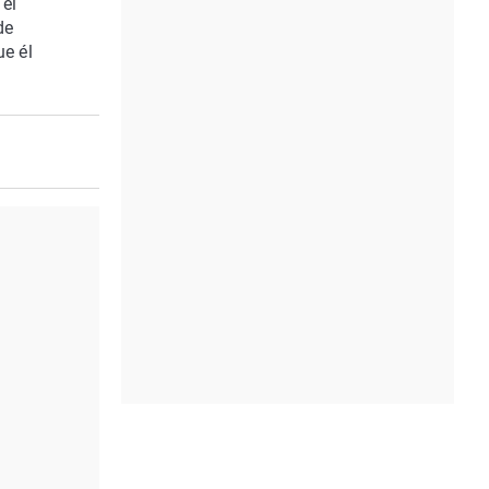
 el
de
ue él