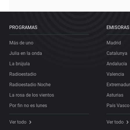
PROGRAMAS
EMISORAS
Más de uno
Madrid
Julia en la onda
Catalunya
La brújula
Andalucía
Radioestadio
Valencia
Radioestadio Noche
Extremadu
La rosa de los vientos
Asturias
Por fin no es lunes
País Vasco
Ver todo
Ver todo