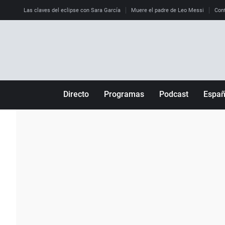
Las claves del eclipse con Sara García
Muere el padre de Leo Messi
Cont
Directo
Programas
Podcast
Espa
Más de uno
Los Perseguidos
Andalucía
Por fin
Malas decisiones
Aragón
Julia en la onda
Expedientes del más allá
Baleares
La brújula
El viaje del Guernica
Cantabria
Radioestadio
Invisibles
Cataluña
Radioestadio noche
Prohibido morirse
Comunidad de M
El colegio invisible
Esto no ha pasado
Comunitat Vale