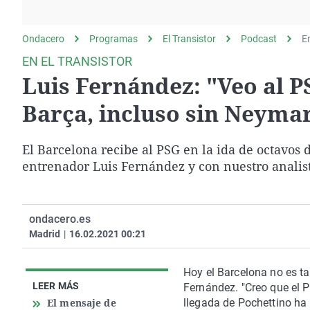
La rosa de los vientos
Caso
Extremadura
Gente viajera
Retornados
Galicia
Ondacero
Programas
El Transistor
Podcast
E
Como el perro y el
Equipo de investigación
La Rioja
EN EL TRANSISTOR
gato
Luis Fernández: "Veo al P
Operación Viuda
Navarra
Negra
País Vasco
Barça, incluso sin Neyma
El Barcelona recibe al PSG en la ida de octavos
entrenador Luis Fernández y con nuestro analis
ondacero.es
Madrid
|
16.02.2021 00:21
Hoy el Barcelona no es ta
LEER MÁS
Fernández. "Creo que el P
El mensaje de
llegada de Pochettino ha