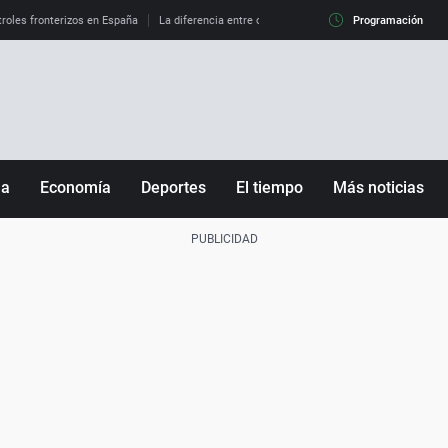
roles fronterizos en España
La diferencia entre observar el eclipse al 99% y al 100%
Programación
ña
Economía
Deportes
El tiempo
Más noticias
Fútbol
Sociedad
Baloncesto
Mundo
Tenis
Salud
Motor
Cultura
Ciencia y Tecnología
adrid
Gastronomía
nciana
Medio ambiente