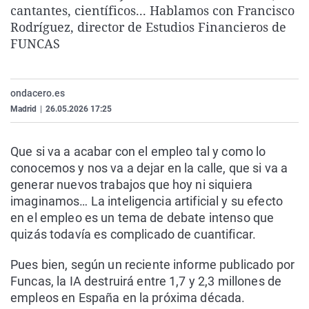
cantantes, científicos... Hablamos con Francisco
La rosa de los vientos
Caso
Extremadura
Virales
Rodríguez, director de Estudios Financieros de
Gente viajera
Retornados
Galicia
Televisión
FUNCAS
Como el perro y el gat
Equipo de investigaci
La Rioja
Elecciones
Operación Viuda Negr
Navarra
ondacero.es
País Vasco
Madrid
|
26.05.2026 17:25
Que si va a acabar con el empleo tal y como lo
conocemos y nos va a dejar en la calle, que si va a
generar nuevos trabajos que hoy ni siquiera
imaginamos… La inteligencia artificial y su efecto
en el empleo es un tema de debate intenso que
quizás todavía es complicado de cuantificar.
Pues bien, según un reciente informe publicado por
Funcas, la IA destruirá entre 1,7 y 2,3 millones de
empleos en España en la próxima década.