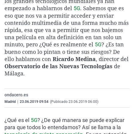
los grandes tecnológicos mundiales ya han
La rosa de los vientos
Caso
Extremadura
Virales
empezado a hablarnos del
. Sabemos que es
5G
eso que nos va a permitir acceder y enviar
Gente viajera
Retornados
Galicia
Televisión
contenido multimedia de una forma mucho más
Como el perro y el gat
Equipo de investigaci
La Rioja
Elecciones
rápida, esa que va a permitir que nos bajemos
una película en alta definición en tan solo un
Operación Viuda Negr
Navarra
minuto, pero ¿Qué es realmente el
? ¿Es tan
5G
País Vasco
bueno como lo pintan o tiene sus riesgos? De
ello hablamos con
Ricardo Medina
, director del
Observatorio de las Nuevas Tecnologías
de
Málaga.
ondacero.es
Madrid
|
23.06.2019 09:54
(Publicado 23.06.2019 06:00)
¿Qué es el
5G
? ¿De qué manera se puede explicar
para que todos lo entendamos? Así se llama a la