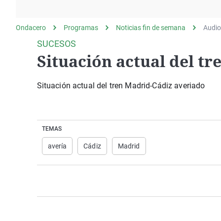
La rosa de los vientos
Caso
Extremadura
Gente viajera
Retornados
Galicia
Ondacero
Programas
Noticias fin de semana
Audio
Como el perro y el
Equipo de investigación
La Rioja
SUCESOS
gato
Situación actual del t
Operación Viuda
Navarra
Negra
País Vasco
Situación actual del tren Madrid-Cádiz averiado
TEMAS
avería
Cádiz
Madrid