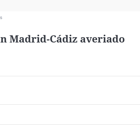
Virales
Televisión
s
Elecciones
ren Madrid-Cádiz averiado