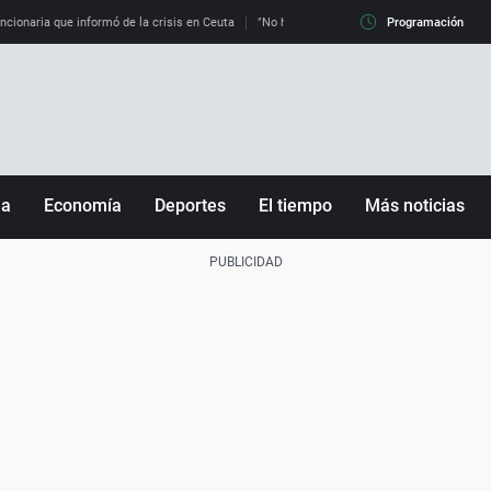
uncionaria que informó de la crisis en Ceuta
"No hay mafias, que no nos engañen": exper
Programación
ña
Economía
Deportes
El tiempo
Más noticias
Fútbol
Sociedad
Baloncesto
Mundo
Tenis
Salud
Motor
Cultura
Ciencia y Tecnología
adrid
Gastronomía
nciana
Medio ambiente