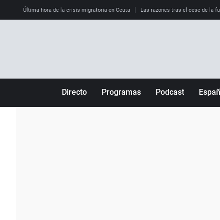
Última hora de la crisis migratoria en Ceuta
Las razones tras el cese de la f
Directo
Programas
Podcast
Espa
Más de uno
Los Perseguidos
Andalucía
Por fin
Malas decisiones
Aragón
Julia en la onda
Expedientes del más allá
Baleares
La brújula
El viaje del Guernica
Cantabria
Radioestadio
Invisibles
Cataluña
Radioestadio noche
Prohibido morirse
Comunidad de M
El colegio invisible
Esto no ha pasado
Comunitat Vale