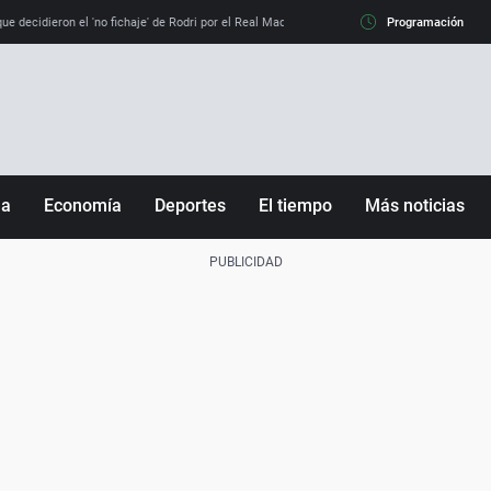
e decidieron el 'no fichaje' de Rodri por el Real Madrid y su 'sí' al Barça
Programación
La llamada de
ña
Economía
Deportes
El tiempo
Más noticias
Fútbol
Sociedad
Baloncesto
Mundo
Tenis
Salud
Motor
Cultura
Ciencia y Tecnología
adrid
Gastronomía
nciana
Medio ambiente