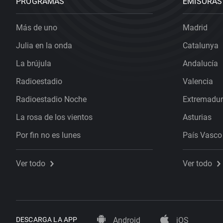
PROGRAMAS
EMISORAS
Más de uno
Madrid
Julia en la onda
Catalunya
La brújula
Andalucía
Radioestadio
Valencia
Radioestadio Noche
Extremadu
La rosa de los vientos
Asturias
Por fin no es lunes
País Vasco
Ver todo
Ver todo
DESCARGA LA APP
Android
iOS