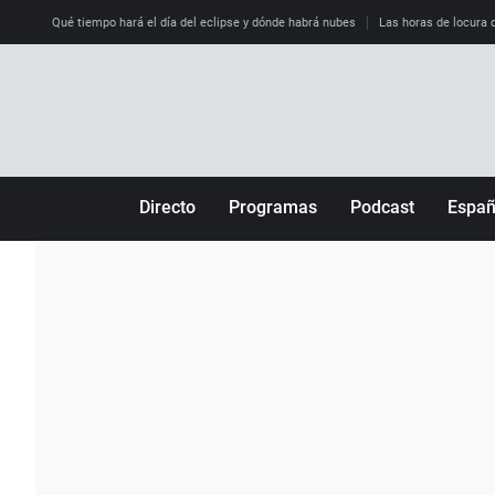
Qué tiempo hará el día del eclipse y dónde habrá nubes
Las horas de locura qu
Directo
Programas
Podcast
Espa
Más de uno
Los Perseguidos
Andalucía
Por fin
Malas decisiones
Aragón
Julia en la onda
Expedientes del más allá
Baleares
La brújula
El viaje del Guernica
Cantabria
Radioestadio
Invisibles
Cataluña
Radioestadio noche
Prohibido morirse
Comunidad de M
El colegio invisible
Esto no ha pasado
Comunitat Vale