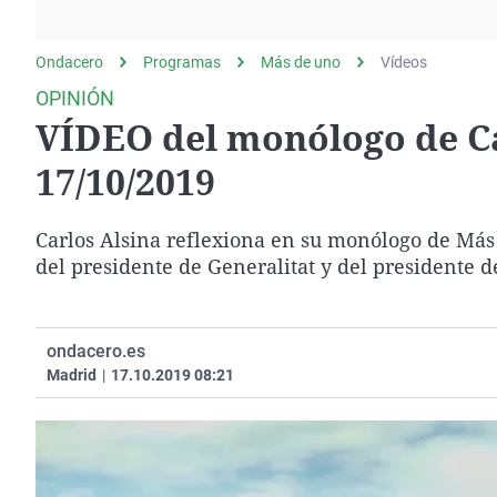
La rosa de los vientos
Caso
Extremadura
Gente viajera
Retornados
Galicia
Ondacero
Programas
Más de uno
Vídeos
Como el perro y el
Equipo de investigación
La Rioja
OPINIÓN
gato
VÍDEO del monólogo de Ca
Operación Viuda
Navarra
Negra
País Vasco
17/10/2019
Carlos Alsina reflexiona en su monólogo de Más 
del presidente de Generalitat y del presidente 
ondacero.es
Madrid
|
17.10.2019 08:21