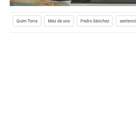
Quim Torra
Más de uno
Pedro Sánchez
sentenci