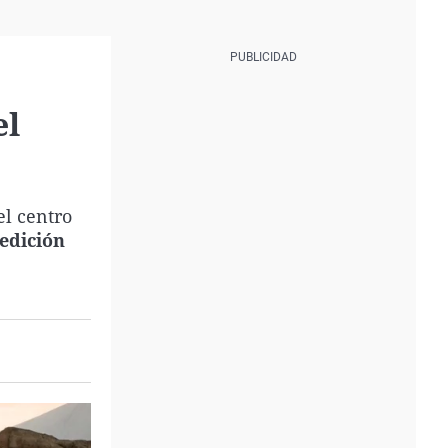
el
el centro
edición