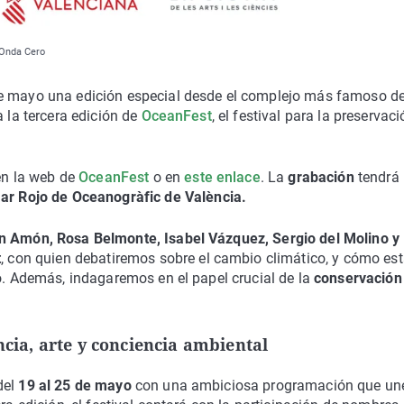
 Onda Cero
de mayo una edición especial desde el complejo más famoso de
a la tercera edición de
OceanFest
, el festival para la preservac
 en la web de
OceanFest
o en
este enlace
. La
grabación
tendrá 
ar Rojo de Oceanogràfic de València.
 Amón, Rosa Belmonte, Isabel Vázquez, Sergio del Molino y
t
, con quien debatiremos sobre el cambio climático, y cómo es
no. Además, indagaremos en el papel crucial de la
conservación
ncia, arte y conciencia ambiental
del
19 al 25 de mayo
con una ambiciosa programación que un