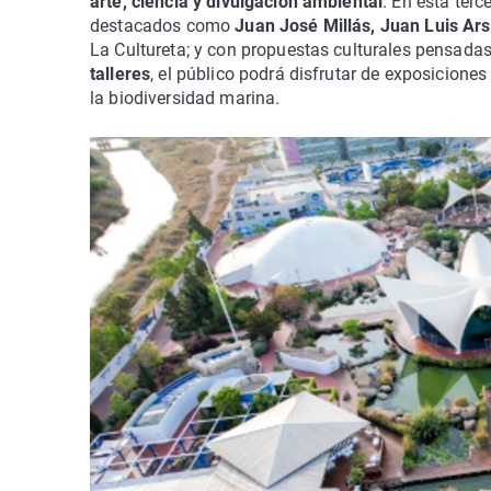
arte, ciencia y divulgación ambiental
. En esta terc
destacados como
Juan José Millás, Juan Luis Ar
La Cultureta; y con propuestas culturales pensada
talleres
, el público podrá disfrutar de exposicione
la biodiversidad marina.