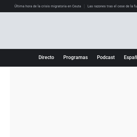
Última hora de la crisis migratoria en Ceuta
Las razones tras el cese de la f
Directo
Programas
Podcast
Espa
Más de uno
Los Perseguidos
Andalucía
Por fin
Malas decisiones
Aragón
Julia en la onda
Expedientes del más allá
Baleares
La brújula
El viaje del Guernica
Cantabria
Radioestadio
Invisibles
Cataluña
Radioestadio noche
Prohibido morirse
Comunidad de M
El colegio invisible
Esto no ha pasado
Comunitat Vale