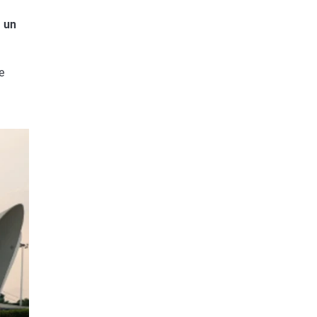
á un
e