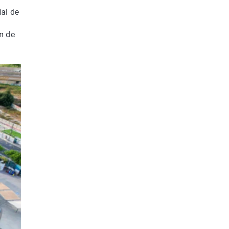
ial de
ón de