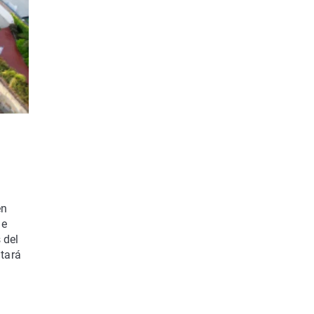
en
ue
 del
ntará