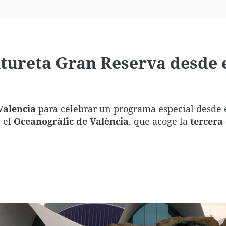
Virales
Televisión
Elecciones
ltureta Gran Reserva desde 
Valencia
para celebrar un programa especial desde 
 el
Oceanogràfic de València
, que acoge la
tercera 