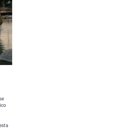
se
ico
esta