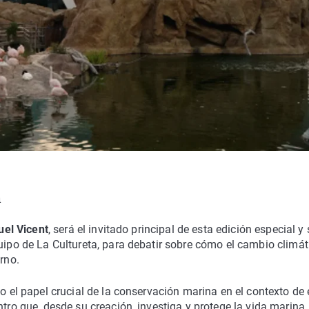
a
el Vicent
, será el invitado principal de esta edición especial y 
quipo de La Cultureta, para debatir sobre cómo el cambio climát
rno.
do el papel crucial de la conservación marina en el contexto de 
ntro que, desde su creación, investiga y protege la vida marina.