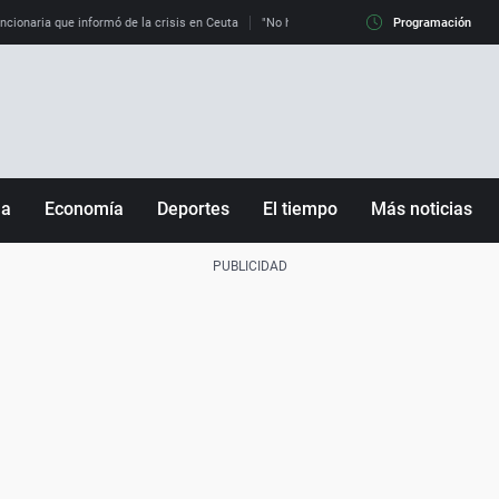
uncionaria que informó de la crisis en Ceuta
"No hay mafias, que no nos engañen": exper
Programación
ña
Economía
Deportes
El tiempo
Más noticias
Fútbol
Sociedad
Baloncesto
Mundo
Tenis
Salud
Motor
Cultura
Ciencia y Tecnología
adrid
Gastronomía
nciana
Medio ambiente