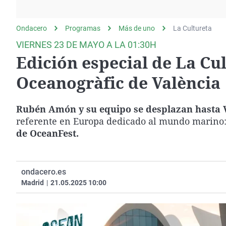
La rosa de los vientos
Caso
Extremadura
Gente viajera
Retornados
Galicia
Ondacero
Programas
Más de uno
La Cultureta
Como el perro y el
Equipo de investigación
La Rioja
VIERNES 23 DE MAYO A LA 01:30H
gato
Edición especial de La Cu
Operación Viuda
Navarra
Negra
País Vasco
Oceanogràfic de València
Rubén Amón y su equipo
se desplazan hasta 
referente en Europa dedicado al mundo marino:
de OceanFest.
ondacero.es
Madrid
|
21.05.2025 10:00