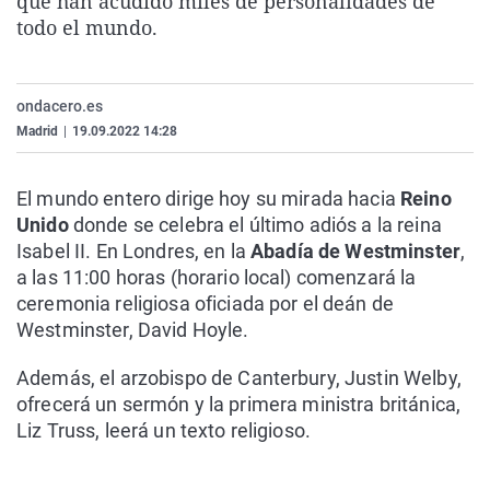
que han acudido miles de personalidades de
La rosa de los vientos
Caso
Extremadura
Virales
todo el mundo.
Gente viajera
Retornados
Galicia
Televisión
Como el perro y el gat
Equipo de investigaci
La Rioja
Elecciones
ondacero.es
Operación Viuda Negr
Navarra
Madrid
|
19.09.2022 14:28
País Vasco
El mundo entero dirige hoy su mirada hacia
Reino
Unido
donde se celebra el último adiós a la reina
Isabel II. En Londres, en la
Abadía de Westminster
,
a las 11:00 horas (horario local) comenzará la
ceremonia religiosa oficiada por el deán de
Westminster, David Hoyle.
Además, el arzobispo de Canterbury, Justin Welby,
ofrecerá un sermón y la primera ministra británica,
Liz Truss, leerá un texto religioso.