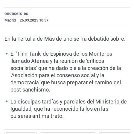
La rosa de los vientos
Caso
Extremadura
Virales
ondacero.es
Gente viajera
Retornados
Galicia
Televisión
Madrid
|
26.09.2025 10:57
Como el perro y el gat
Equipo de investigaci
La Rioja
Elecciones
Operación Viuda Negr
Navarra
En la Tertulia de Más de uno se ha debatido sobre:
País Vasco
El 'Thin Tank' de Espinosa de los Monteros
llamado Atenea y la reunión de 'críticos
socialistas' que ha dado pie a la creación de la
'Asociación para el consenso social y la
democracia' que busca preparar el camino del
post sanchismo.
La disculpas tardías y parciales del Ministerio de
Igualdad, que ha reconocido fallos en las
pulseras antimaltrato.