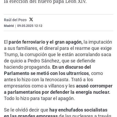
la elección del nuevo papa León XIV.
La rosa de los vientos
Caso
Extremadura
Virales
Gente viajera
Retornados
Galicia
Televisión
Raúl del Pozo
Como el perro y el gat
Equipo de investigaci
La Rioja
Elecciones
Madrid
|
09.05.2025 12:12
Operación Viuda Negr
Navarra
País Vasco
El
parón ferroviario y el gran apagón,
la imputación
a sus familiares, el dineral para el rearme que exige
Trump, la corrupción que le están acorralando saca
de quicio a Pedro Sánchez, que se defiende
haciendo propaganda.
En un discurso del
Parlamento se metió con los ultrarricos
, como
antes lo hizo con la
tecnocasta
. Trató a los
empresarios como a villanos y les
acusó corromper
a parlamentarios por defender la energía nuclear.
Todo lo hizo para tapar el apagón.
Se le olvidó decir que
hay enchufados socialistas
en las grandes empresas
de las nucleares a través