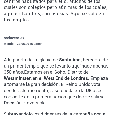
centros habilitados para ello. Muchos de los
La rosa de los vientos
Caso
Extremadura
Virales
cuales son colegios pero aún más de los cuales,
aquí en Londres, son iglesias. Aquí se vota en
Gente viajera
Retornados
Galicia
Televisión
los templos.
Como el perro y el gat
Equipo de investigaci
La Rioja
Elecciones
Operación Viuda Negr
Navarra
ondacero.es
País Vasco
Madrid
|
23.06.2016 08:09
A la puerta de la iglesia de
Santa Ana,
heredera de
un primer templo que se levanto aquí hace apenas
350 años.Estamos en el Soho. Distrito de
Westminster, en el West End de Londres.
Empieza
a tomarse la gran decisión. El Reino Unido vota,
desde este momento, si se queda en la
UE
o se
convierte en la primera nación que decide salirse.
Decisión irreversible.
Subrayándolo los dirigentes de la campaña por la