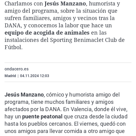
Charlamos con
Jesús Manzano
, humorista y
La rosa de los vientos
Caso
Extremadura
Virales
amigo del programa, sobre la situación que
Gente viajera
Retornados
Galicia
Televisión
sufren familiares, amigos y vecinos tras la
DANA, y conocemos la labor que hace un
Como el perro y el gat
Equipo de investigaci
La Rioja
Elecciones
equipo de acogida de animales
en las
Operación Viuda Negr
Navarra
instalaciones del Sporting Benimaclet Club de
Fútbol.
País Vasco
ondacero.es
Madrid
|
04.11.2024 12:03
Jesús Manzano
, cómico y humorista amigo del
programa, tiene muchos familiares y amigos
afectados por la DANA. En Valencia, donde él vive,
hay un
puente peatonal
que cruza desde la ciudad
hasta los pueblos cercanos. El viernes, quedó con
unos amigos para llevar comida a otro amigo que