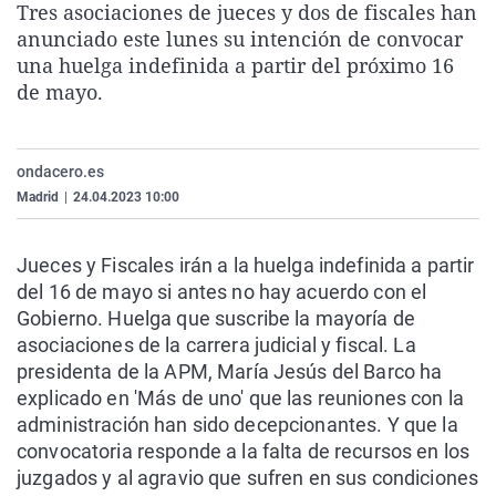
Tres asociaciones de jueces y dos de fiscales han
La rosa de los vientos
Caso
Extremadura
Virales
anunciado este lunes su intención de convocar
Gente viajera
Retornados
Galicia
Televisión
una huelga indefinida a partir del próximo 16
de mayo.
Como el perro y el gat
Equipo de investigaci
La Rioja
Elecciones
Operación Viuda Negr
Navarra
ondacero.es
País Vasco
Madrid
|
24.04.2023 10:00
Jueces y Fiscales irán a la huelga indefinida a partir
del 16 de mayo si antes no hay acuerdo con el
Gobierno. Huelga que suscribe la mayoría de
asociaciones de la carrera judicial y fiscal. La
presidenta de la APM, María Jesús del Barco ha
explicado en 'Más de uno' que las reuniones con la
administración han sido decepcionantes. Y que la
convocatoria responde a la falta de recursos en los
juzgados y al agravio que sufren en sus condiciones