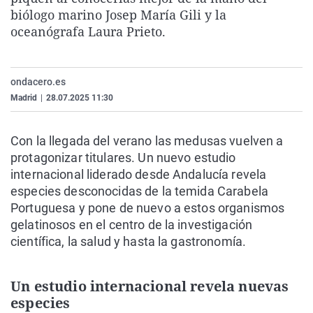
La rosa de los vientos
Caso
Extremadura
Virales
biólogo marino Josep María Gili y la
oceanógrafa Laura Prieto.
Gente viajera
Retornados
Galicia
Televisión
Como el perro y el gat
Equipo de investigaci
La Rioja
Elecciones
ondacero.es
Operación Viuda Negr
Navarra
Madrid
|
28.07.2025 11:30
País Vasco
Con la llegada del verano las medusas vuelven a
protagonizar titulares. Un nuevo estudio
internacional liderado desde Andalucía revela
especies desconocidas de la temida Carabela
Portuguesa y pone de nuevo a estos organismos
gelatinosos en el centro de la investigación
científica, la salud y hasta la gastronomía.
Un estudio internacional revela nuevas
especies