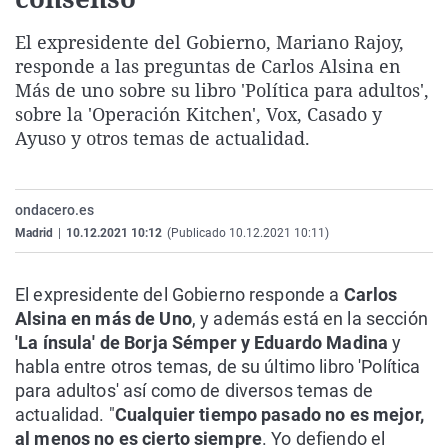
La rosa de los vientos
Caso
Extremadura
Virales
El expresidente del Gobierno, Mariano Rajoy,
Gente viajera
Retornados
Galicia
Televisión
responde a las preguntas de Carlos Alsina en
Como el perro y el gat
Equipo de investigaci
La Rioja
Elecciones
Más de uno sobre su libro 'Política para adultos',
sobre la 'Operación Kitchen', Vox, Casado y
Operación Viuda Negr
Navarra
Ayuso y otros temas de actualidad.
País Vasco
ondacero.es
Madrid
|
10.12.2021 10:12
(Publicado 10.12.2021 10:11)
El expresidente del Gobierno responde a
Carlos
Alsina en más de Uno
, y además está en la sección
'La ínsula' de Borja Sémper y Eduardo Madina
y
habla entre otros temas, de su último libro 'Política
para adultos' así como de diversos temas de
actualidad. "
Cualquier tiempo pasado no es mejor,
al menos no es cierto siempre
. Yo defiendo el