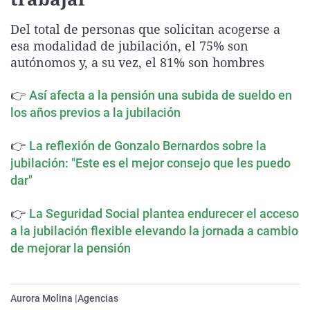
La rosa de los vientos
Caso
Extremadura
Virales
Del total de personas que solicitan acogerse a
Gente viajera
Retornados
Galicia
Televisión
esa modalidad de jubilación, el 75% son
Como el perro y el gat
Equipo de investigaci
La Rioja
Elecciones
autónomos y, a su vez, el 81% son hombres
Operación Viuda Negr
Navarra
👉
Así afecta a la pensión una subida de sueldo en
País Vasco
los años previos a la jubilación
👉
La reflexión de Gonzalo Bernardos sobre la
jubilación: "Este es el mejor consejo que les puedo
dar"
👉
La Seguridad Social plantea endurecer el acceso
a la jubilación flexible elevando la jornada a cambio
de mejorar la pensión
Aurora Molina |
Agencias