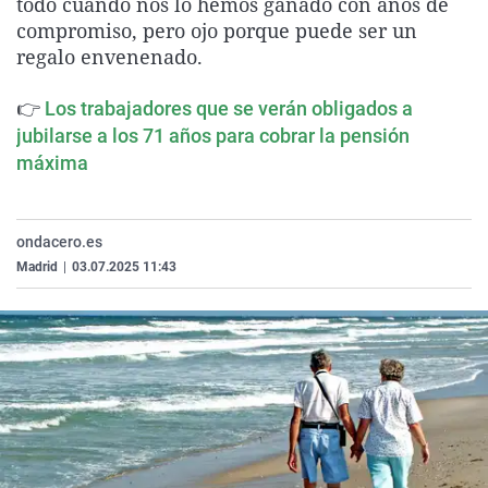
todo cuando nos lo hemos ganado con años de
La rosa de los vientos
Caso
Extremadura
Virales
compromiso, pero ojo porque puede ser un
regalo envenenado.
Gente viajera
Retornados
Galicia
Televisión
Como el perro y el gat
Equipo de investigaci
La Rioja
Elecciones
👉
Los trabajadores que se verán obligados a
Operación Viuda Negr
Navarra
jubilarse a los 71 años para cobrar la pensión
máxima
País Vasco
ondacero.es
Madrid
|
03.07.2025 11:43