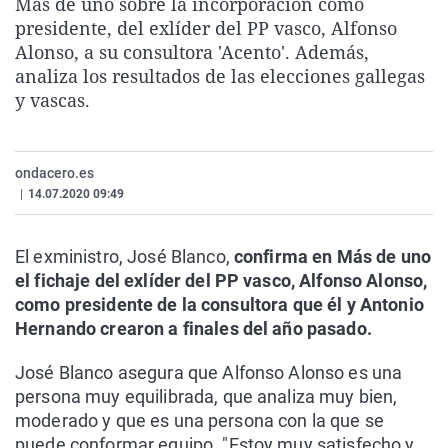
Más de uno sobre la incorporación como
La rosa de los vientos
Caso
Extremadura
Virales
presidente, del exlíder del PP vasco, Alfonso
Alonso, a su consultora 'Acento'. Además,
Gente viajera
Retornados
Galicia
Televisión
analiza los resultados de las elecciones gallegas
Como el perro y el gat
Equipo de investigaci
La Rioja
Elecciones
y vascas.
Operación Viuda Negr
Navarra
País Vasco
ondacero.es
|
14.07.2020 09:49
El exministro, José Blanco,
confirma en Más de uno
el fichaje del exlíder del PP vasco, Alfonso Alonso,
como presidente de la consultora que él y Antonio
Hernando crearon a finales del año pasado.
José Blanco asegura que Alfonso Alonso es una
persona muy equilibrada, que analiza muy bien,
moderado y que es una persona con la que se
puede conformar equipo. "Estoy muy satisfecho y