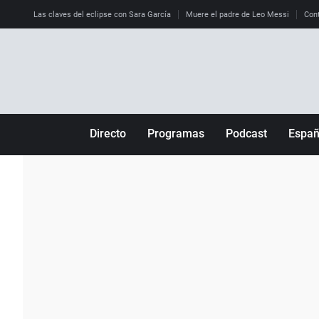
Las claves del eclipse con Sara García
Muere el padre de Leo Messi
Cont
Directo
Programas
Podcast
Espa
Más de uno
Los Perseguidos
Andalucía
Por fin
Malas decisiones
Aragón
Julia en la onda
Expedientes del más allá
Baleares
La brújula
El viaje del Guernica
Cantabria
Radioestadio
Invisibles
Cataluña
Radioestadio noche
Prohibido morirse
Comunidad de M
El colegio invisible
Esto no ha pasado
Comunitat Vale