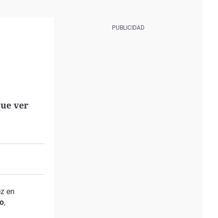
que ver
ez en
ro
,