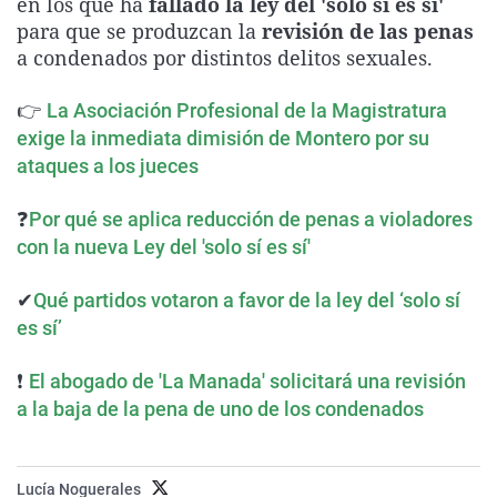
en los que ha
fallado la ley del 'sólo sí es sí'
La rosa de los vientos
Caso
Extremadura
Virales
para que se produzcan la
revisión de las penas
a condenados por distintos delitos sexuales.
Gente viajera
Retornados
Galicia
Televisión
Como el perro y el gat
Equipo de investigaci
La Rioja
Elecciones
👉
La Asociación Profesional de la Magistratura
Operación Viuda Negr
Navarra
exige la inmediata dimisión de Montero por su
ataques a los jueces
País Vasco
❓
Por qué se aplica reducción de penas a violadores
con la nueva Ley del 'solo sí es sí'
✔
Qué partidos votaron a favor de la ley del ‘solo sí
es sí’
❗
El abogado de 'La Manada' solicitará una revisión
a la baja de la pena de uno de los condenados
Lucía Noguerales