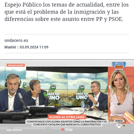
Espejo Público los temas de actualidad, entre los
La rosa de los vientos
Caso
Extremadura
Virales
que está el problema de la inmigración y las
Gente viajera
Retornados
Galicia
Televisión
diferencias sobre este asunto entre PP y PSOE.
Como el perro y el gat
Equipo de investigaci
La Rioja
Elecciones
Operación Viuda Negr
Navarra
ondacero.es
País Vasco
Madrid
|
03.09.2024 11:09