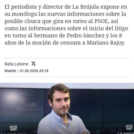
La rosa de los vientos
Caso
Extremadura
Virales
El periodista y director de La Brújula expone en
su monólogo las nuevas informaciones sobre la
Gente viajera
Retornados
Galicia
Televisión
posible cloaca que gira en torno al PSOE, así
Como el perro y el gat
Equipo de investigaci
La Rioja
Elecciones
como las informaciones sobre el inicio del litigo
en torno al hermano de Pedro Sánchez y los 8
Operación Viuda Negr
Navarra
años de la moción de censura a Mariano Rajoy.
País Vasco
Rafa Latorre
Madrid
|
01.06.2026 20:18