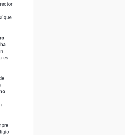
irector
sí que
ro
 ha
ón
a es
de
a
omo
n
mpre
tigio