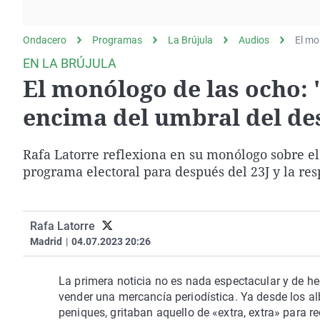
La rosa de los vientos
Caso
Extremadura
Gente viajera
Retornados
Galicia
Ondacero
Programas
La Brújula
Audios
El mo
Como el perro y el
Equipo de investigación
La Rioja
EN LA BRÚJULA
gato
El monólogo de las ocho:
Operación Viuda
Navarra
Negra
País Vasco
encima del umbral del de
Rafa Latorre reflexiona en su monólogo sobre el 
programa electoral para después del 23J y la re
Rafa Latorre
Madrid
|
04.07.2023 20:26
La primera noticia no es nada espectacular y de h
vender una mercancía periodística. Ya desde los al
peniques, gritaban aquello de «extra, extra» para re