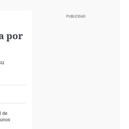
a por
su
l de
 unos