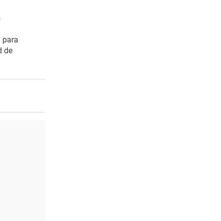
s
z para
d de