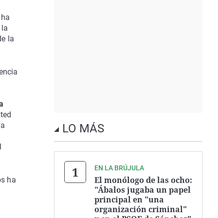
 ha
 la
e la
iencia
a
sted
la
LO MÁS
l
EN LA BRÚJULA
El monólogo de las ocho:
os ha
"Ábalos jugaba un papel
principal en "una
organización criminal"