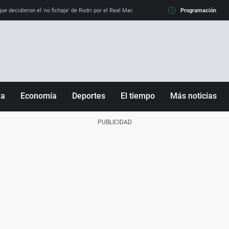
e decidieron el 'no fichaje' de Rodri por el Real Madrid y su 'sí' al Barça
Programación
La llamada de
ña
Economía
Deportes
El tiempo
Más noticias
Fútbol
Sociedad
Baloncesto
Mundo
Tenis
Salud
Motor
Cultura
Ciencia y Tecnología
adrid
Gastronomía
nciana
Medio ambiente