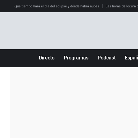
Qué tiempo hará el día del eclipse y dónde habrá nubes
Las horas de locura qu
Directo
Programas
Podcast
Espa
Más de uno
Los Perseguidos
Andalucía
Por fin
Malas decisiones
Aragón
Julia en la onda
Expedientes del más allá
Baleares
La brújula
El viaje del Guernica
Cantabria
Radioestadio
Invisibles
Cataluña
Radioestadio noche
Prohibido morirse
Comunidad de M
El colegio invisible
Esto no ha pasado
Comunitat Vale