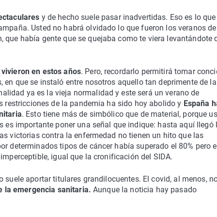
pectaculares
y de hecho suele pasar inadvertidas. Eso es lo que
campaña. Usted no habrá olvidado lo que fueron los veranos de
, que había gente que se quejaba como te viera levantándote d
 vivieron en estos años
. Pero, recordarlo permitirá tomar conc
 en que se instaló entre nosotros aquello tan deprimente de la
lidad ya es la vieja normalidad y este será un verano de
as restricciones de la pandemia ha sido hoy abolido y
España h
nitaria
. Esto tiene más de simbólico que de material, porque u
s es importante poner una señal que indique: hasta aquí llegó 
as victorias contra la enfermedad no tienen un hito que las
por determinados tipos de cáncer había superado el 80% pero e
imperceptible, igual que la cronificación del SIDA.
 suele aportar titulares grandilocuentes. El covid, al menos, n
e la emergencia sanitaria.
Aunque la noticia hay pasado