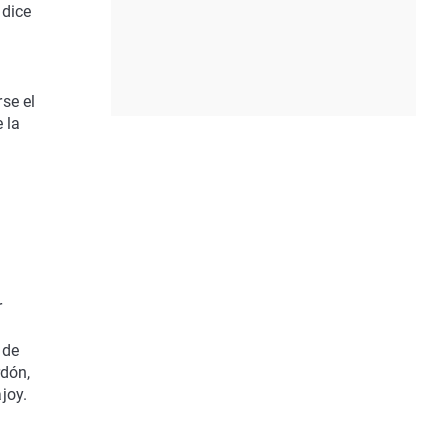
 dice
se el
 la
r
 de
rdón,
joy.
e