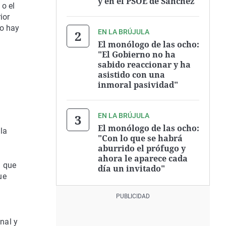
y en el PSOE de Sánchez"
 o el
ior
go hay
EN LA BRÚJULA
El monólogo de las ocho:
"El Gobierno no ha
sabido reaccionar y ha
asistido con una
inmoral pasividad"
EN LA BRÚJULA
El monólogo de las ocho:
la
"Con lo que se habrá
aburrido el prófugo y
ahora le aparece cada
a que
día un invitado"
ue
nal y