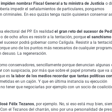
e
impiden nombrar Fiscal General a tu ministra de Justicia
o d
debería impedir el señalamientos de particulares, pongamos
n criminales. En eso quizás tenga razón quisieran conservar a
 electoral del PP. En realidad
el gran reto del sucesor de Ped
o o de ocho años es resistir a la tentación, porque
el sanchismo
el sucesor podrá gobernar como Calígula. Resistir a la tentaci
porque uno de los puntos más necesarios de cualquier program
n desuso. La regeneración.
omo conservadores, sencillamente porque denuncian algunas 
ar
con suspicacia, por más que sobre el papel prometa que va 
que es
la labor de los medios recordar que tantas políticas c
metidas en un cajón. Y que en última instancia su ejecución
no tener que negociarlas por ejemplo con un socio de coalició
 José Félix Tezanos
, por ejemplo. No, si eso está muy bien, sie
 Con el Tezanos del charrán, sino por una personalidad de pres