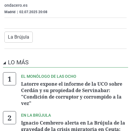
La rosa de los vientos
Caso
Extremadura
Virales
ondacero.es
Madrid
|
02.07.2025 20:08
Gente viajera
Retornados
Galicia
Televisión
Como el perro y el gat
Equipo de investigaci
La Rioja
Elecciones
Operación Viuda Negr
Navarra
La Brújula
País Vasco
LO MÁS
EL MONÓLOGO DE LAS OCHO
Latorre expone el informe de la UCO sobre
Cerdán y su propiedad de Servinabar:
"Condición de corruptor y corrompido a la
vez"
EN LA BRÚJULA
Ignacio Cembrero alerta en La Brújula de la
gravedad de la crisis migratoria en Ceuta: