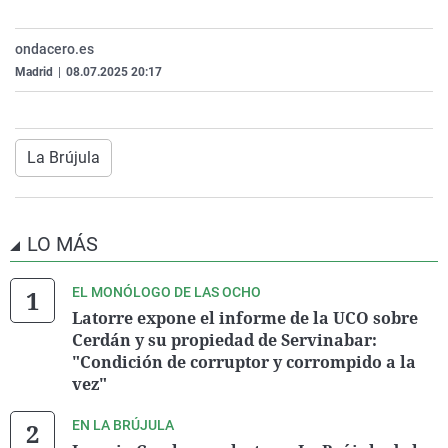
La rosa de los vientos
Caso
Extremadura
Virales
ondacero.es
Gente viajera
Retornados
Galicia
Televisión
Madrid
|
08.07.2025 20:17
Como el perro y el gat
Equipo de investigaci
La Rioja
Elecciones
Operación Viuda Negr
Navarra
País Vasco
La Brújula
LO MÁS
EL MONÓLOGO DE LAS OCHO
Latorre expone el informe de la UCO sobre
Cerdán y su propiedad de Servinabar:
"Condición de corruptor y corrompido a la
vez"
EN LA BRÚJULA