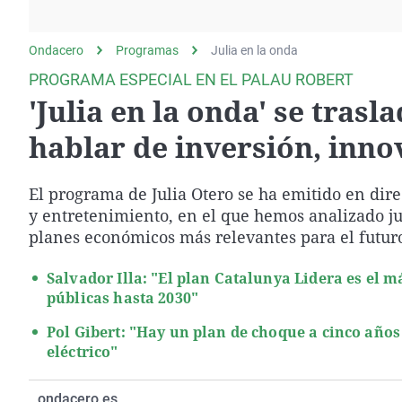
La rosa de los vientos
Caso
Extremadura
Gente viajera
Retornados
Galicia
Ondacero
Programas
Julia en la onda
Como el perro y el
Equipo de investigación
La Rioja
PROGRAMA ESPECIAL EN EL PALAU ROBERT
gato
'Julia en la onda' se tras
Operación Viuda
Navarra
Negra
País Vasco
hablar de inversión, inno
El programa de Julia Otero se ha emitido en dir
y entretenimiento, en el que hemos analizado jun
planes económicos más relevantes para el futur
Salvador Illa: "El plan Catalunya Lidera es el
públicas hasta 2030"
Pol Gibert: "Hay un plan de choque a cinco año
eléctrico"
ondacero.es