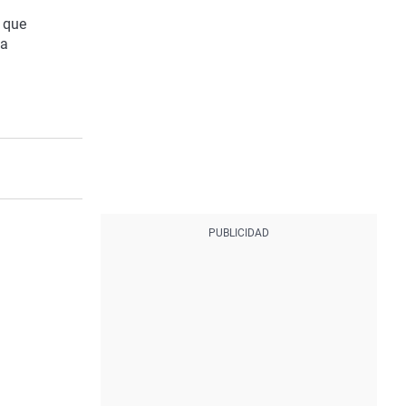
 que
la