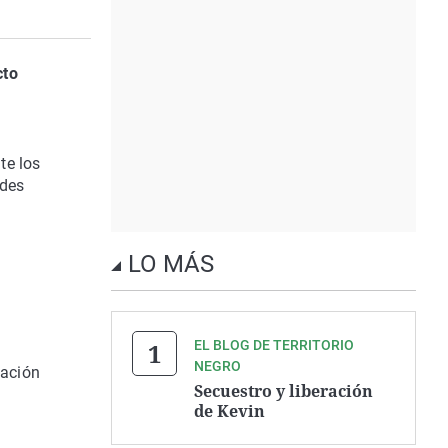
cto
te los
ndes
LO MÁS
a
EL BLOG DE TERRITORIO
NEGRO
tación
Secuestro y liberación
a
de Kevin