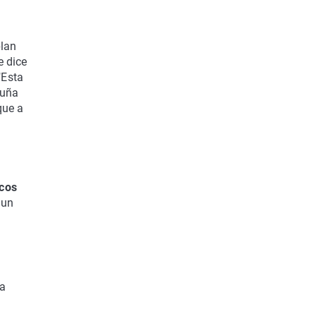
plan
e dice
"Esta
luña
que a
icos
 un
 a