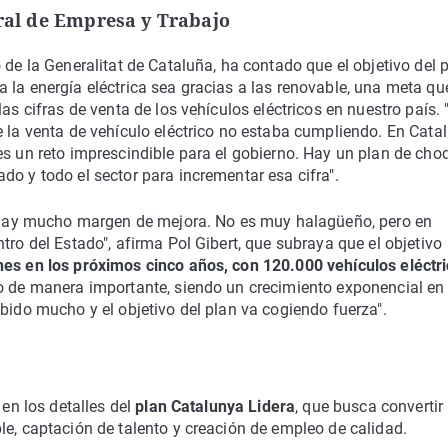
eral de Empresa y Trabajo
 de la Generalitat de Cataluña, ha contado que el objetivo del 
 la energía eléctrica sea gracias a las renovable, una meta qu
as cifras de venta de los vehículos eléctricos en nuestro país. 
e la venta de vehículo eléctrico no estaba cumpliendo. En Cata
es un reto imprescindible para el gobierno. Hay un plan de cho
do y todo el sector para incrementar esa cifra".
ue hay mucho margen de mejora. No es muy halagüeño, pero en
tro del Estado", afirma Pol Gibert, que subraya que el objetivo
es en los próximos cinco años, con 120.000 vehículos eléctr
do de manera importante, siendo un crecimiento exponencial en
bido mucho y el objetivo del plan va cogiendo fuerza".
s
en los detalles del
plan Catalunya Lidera
, que busca convertir
le, captación de talento y creación de empleo de calidad.