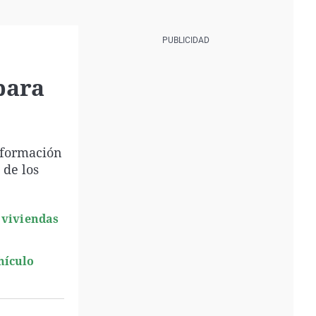
 para
información
 de los
 viviendas
hículo