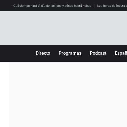
Qué tiempo hará el día del eclipse y dónde habrá nubes
Las horas de locura qu
Directo
Programas
Podcast
Espa
Más de uno
Los Perseguidos
Andalucía
Por fin
Malas decisiones
Aragón
Julia en la onda
Expedientes del más allá
Baleares
La brújula
El viaje del Guernica
Cantabria
Radioestadio
Invisibles
Cataluña
Radioestadio noche
Prohibido morirse
Comunidad de M
El colegio invisible
Esto no ha pasado
Comunitat Vale