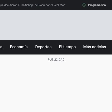
e decidieron el 'no fichaje' de Rodri por el Real Madrid y su 'sí' al Barça
Programación
La llamada de
ña
Economía
Deportes
El tiempo
Más noticias
Fútbol
Sociedad
Baloncesto
Mundo
Tenis
Salud
Motor
Cultura
Ciencia y Tecnología
adrid
Gastronomía
nciana
Medio ambiente