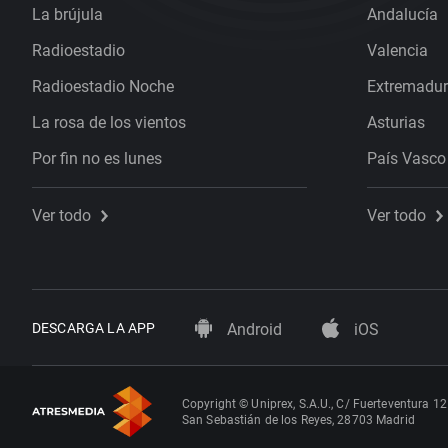
La brújula
Andalucía
Radioestadio
Valencia
Radioestadio Noche
Extremadu
La rosa de los vientos
Asturias
Por fin no es lunes
País Vasco
Ver todo
Ver todo
DESCARGA LA APP
Android
iOS
Copyright © Uniprex, S.A.U., C/ Fuerteventura 12
San Sebastián de los Reyes, 28703 Madrid