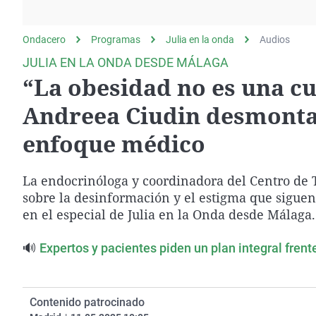
La rosa de los vientos
Caso
Extremadura
Gente viajera
Retornados
Galicia
Ondacero
Programas
Julia en la onda
Audios
Como el perro y el
Equipo de investigación
La Rioja
JULIA EN LA ONDA DESDE MÁLAGA
gato
“La obesidad no es una cue
Operación Viuda
Navarra
Negra
País Vasco
Andreea Ciudin desmonta 
enfoque médico
La endocrinóloga y coordinadora del Centro de T
sobre la desinformación y el estigma que sigue
en el especial de Julia en la Onda desde Málaga.
🔊
Expertos y pacientes piden un plan integral frent
Contenido patrocinado