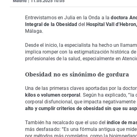
Madrid
|
11.05.2025 10:05
Entrevistamos en Julia en la Onda a la
doctora An
Integral de la Obesidad
del
Hospital Vall d’Hebron
Málaga.
Desde el inicio, la especialista ha hecho un llamam
implica romper con la estigmatización histórica d
profesionales de la salud, especialmente en Atenció
Obesidad no es sinónimo de gordura
Una de las primeras claves aportadas por la docto
kilos o volumen corporal
. Según ha explicado, “l
corporal disfuncional, que impacta negativamente e
alto y cumplir criterios de obesidad sin que su as
También ha recalcado que el uso del
índice de ma
más desfasado: “Es una fórmula antigua que mide 
por métodos más completos, como la bioimpedancia