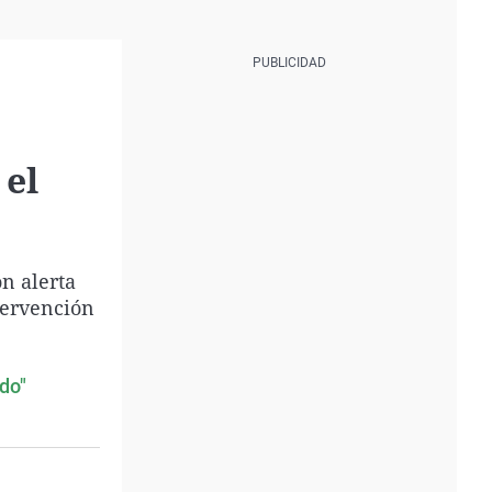
 el
n alerta
tervención
ido"