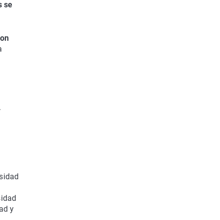
s se
son
a
.
esidad
sidad
ad y