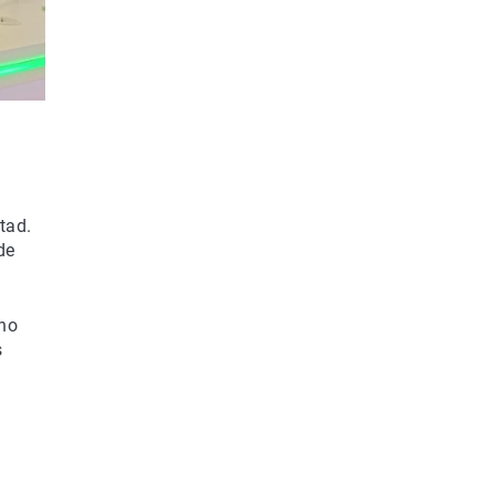
tad.
de
 no
s