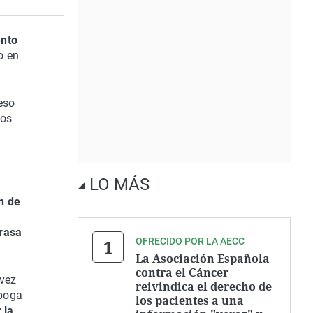
ento
o en
 eso
hos
LO MÁS
n de
rasa
OFRECIDO POR LA AECC
La Asociación Española
contra el Cáncer
 vez
reivindica el derecho de
aboga
los pacientes a una
 la