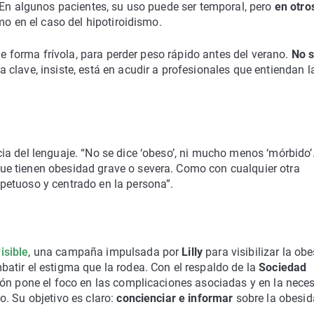
 En algunos pacientes, su uso puede ser temporal, pero
en otro
mo en el caso del hipotiroidismo.
 de forma frívola, para perder peso rápido antes del verano.
No 
La clave, insiste, está en acudir a profesionales que entiendan l
a del lenguaje. “No se dice ‘obeso’, ni mucho menos ‘mórbido’
e tienen obesidad grave o severa. Como con cualquier otra
petuoso y centrado en la persona”.
isible
, una campaña impulsada por
Lilly
para visibilizar la ob
atir el estigma que la rodea. Con el respaldo de la
Sociedad
ción pone el foco en las complicaciones asociadas y en la nece
. Su objetivo es claro:
concienciar e informar
sobre la obesid