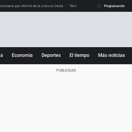
uncionaria que informó de la crisis en Ceuta
"No hay mafias, que no nos engañen": exper
Programación
ña
Economía
Deportes
El tiempo
Más noticias
Fútbol
Sociedad
Baloncesto
Mundo
Tenis
Salud
Motor
Cultura
Ciencia y Tecnología
adrid
Gastronomía
nciana
Medio ambiente