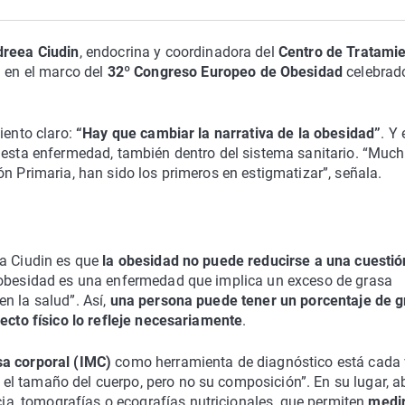
dreea Ciudin
, endocrina y coordinadora del
Centro de Tratami
,
en el marco del
32º Congreso Europeo de Obesidad
celebrad
iento claro:
“Hay que cambiar la narrativa de la obesidad”
. Y
e esta enfermedad, también dentro del sistema sanitario. “Muc
n Primaria, han sido los primeros en estigmatizar”, señala.
ra Ciudin es que
la obesidad no puede reducirse a una cuestió
a obesidad es una enfermedad que implica un exceso de grasa
n la salud”. Así,
una persona puede tener un porcentaje de g
pecto físico lo refleje necesariamente
.
sa corporal (IMC)
como herramienta de diagnóstico está cada
el tamaño del cuerpo, pero no su composición”. En su lugar, 
, tomografías o ecografías nutricionales, que permiten
medir