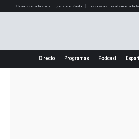
Última hora de la crisis migratoria en Ceuta
Las razones tras el cese de la f
Directo
Programas
Podcast
Espa
Más de uno
Los Perseguidos
Andalucía
Por fin
Malas decisiones
Aragón
Julia en la onda
Expedientes del más allá
Baleares
La brújula
El viaje del Guernica
Cantabria
Radioestadio
Invisibles
Cataluña
Radioestadio noche
Prohibido morirse
Comunidad de M
El colegio invisible
Esto no ha pasado
Comunitat Vale