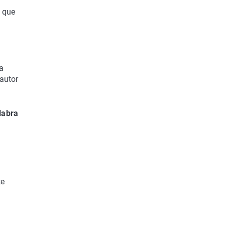
l que
a
autor
labra
te