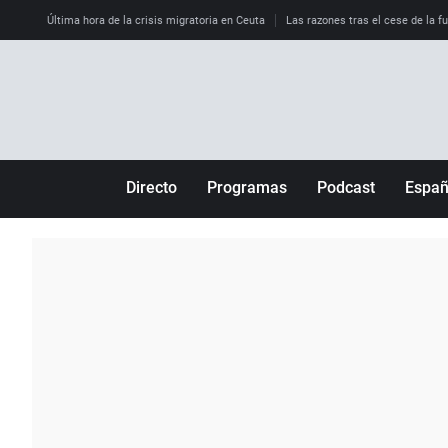
Última hora de la crisis migratoria en Ceuta
Las razones tras el cese de la f
Directo
Programas
Podcast
Espa
Más de uno
Los Perseguidos
Andalucía
Por fin
Malas decisiones
Aragón
Julia en la onda
Expedientes del más allá
Baleares
La brújula
El viaje del Guernica
Cantabria
Radioestadio
Invisibles
Cataluña
Radioestadio noche
Prohibido morirse
Comunidad de M
El colegio invisible
Esto no ha pasado
Comunitat Vale