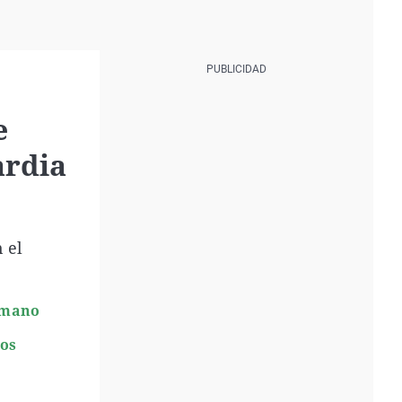
e
ardia
 el
ermano
ños