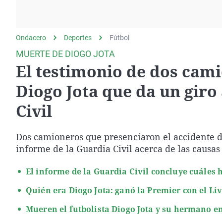
La rosa de los vientos
Caso
Extremadura
Gente viajera
Retornados
Galicia
Ondacero
Deportes
Como el perro y el
Fútbol
Equipo de investigación
La Rioja
gato
MUERTE DE DIOGO JOTA
Operación Viuda
Navarra
El testimonio de dos cami
Negra
País Vasco
Diogo Jota que da un giro 
Civil
Dos camioneros que presenciaron el accidente de
informe de la Guardia Civil acerca de las causas 
El informe de la Guardia Civil concluye cuáles 
Quién era Diogo Jota: ganó la Premier con el Liv
Mueren el futbolista Diogo Jota y su hermano en