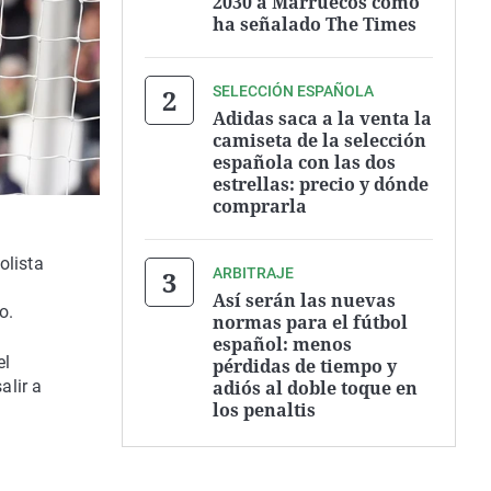
2030 a Marruecos como
ha señalado The Times
SELECCIÓN ESPAÑOLA
Adidas saca a la venta la
camiseta de la selección
española con las dos
estrellas: precio y dónde
comprarla
olista
ARBITRAJE
Así serán las nuevas
o.
normas para el fútbol
español: menos
el
pérdidas de tiempo y
adiós al doble toque en
alir a
los penaltis