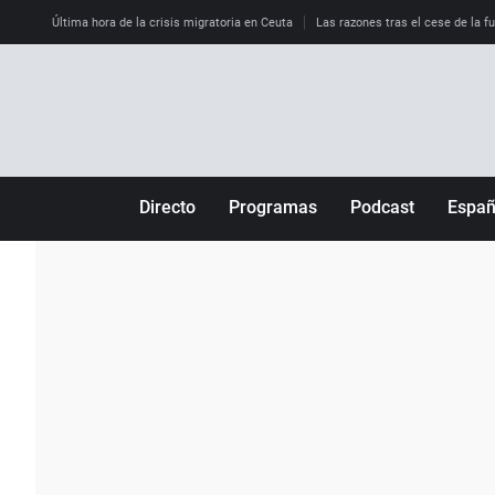
Última hora de la crisis migratoria en Ceuta
Las razones tras el cese de la f
Directo
Programas
Podcast
Espa
Más de uno
Los Perseguidos
Andalucía
Por fin
Malas decisiones
Aragón
Julia en la onda
Expedientes del más allá
Baleares
La brújula
El viaje del Guernica
Cantabria
Radioestadio
Invisibles
Cataluña
Radioestadio noche
Prohibido morirse
Comunidad de M
El colegio invisible
Esto no ha pasado
Comunitat Vale