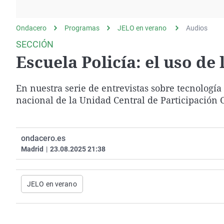
La rosa de los vientos
Caso
Extremadura
Gente viajera
Retornados
Galicia
Ondacero
Programas
JELO en verano
Audios
Como el perro y el
Equipo de investigación
La Rioja
SECCIÓN
gato
Escuela Policía: el uso de 
Operación Viuda
Navarra
Negra
País Vasco
En nuestra serie de entrevistas sobre tecnología
nacional de la Unidad Central de Participación
ondacero.es
Madrid
|
23.08.2025 21:38
JELO en verano