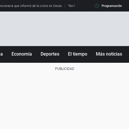
uncionaria que informó de la crisis en Ceuta
"No hay mafias, que no nos engañen": exper
Programación
ña
Economía
Deportes
El tiempo
Más noticias
Fútbol
Sociedad
Baloncesto
Mundo
Tenis
Salud
Motor
Cultura
Ciencia y Tecnología
adrid
Gastronomía
nciana
Medio ambiente