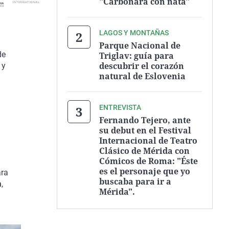
"Carbonara con nata"
LAGOS Y MONTAÑAS
Parque Nacional de
de
Triglav: guía para
descubrir el corazón
 y
natural de Eslovenia
ENTREVISTA
Fernando Tejero, ante
su debut en el Festival
Internacional de Teatro
Clásico de Mérida con
Cómicos de Roma: "Éste
es el personaje que yo
ara
buscaba para ir a
a
,
Mérida".