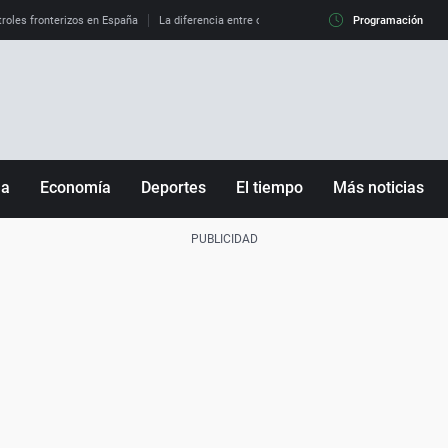
roles fronterizos en España
La diferencia entre observar el eclipse al 99% y al 100%
Programación
ña
Economía
Deportes
El tiempo
Más noticias
Fútbol
Sociedad
Baloncesto
Mundo
Tenis
Salud
Motor
Cultura
Ciencia y Tecnología
adrid
Gastronomía
nciana
Medio ambiente