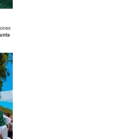
iones
unta