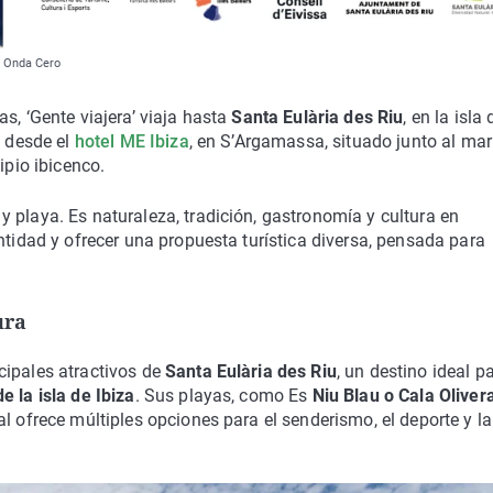
 | Onda Cero
s, ‘Gente viajera’ viaja hasta
Santa Eulària des Riu
, en la isla 
o desde el
hotel ME Ibiza
, en S’Argamassa, situado junto al mar
ipio ibicenco.
 playa. Es naturaleza, tradición, gastronomía y cultura en
ntidad y ofrecer una propuesta turística diversa, pensada para
ura
ipales atractivos de
Santa Eulària des Riu
, un destino ideal p
e la isla de Ibiza
. Sus playas, como Es
Niu Blau o Cala Oliver
l ofrece múltiples opciones para el senderismo, el deporte y la