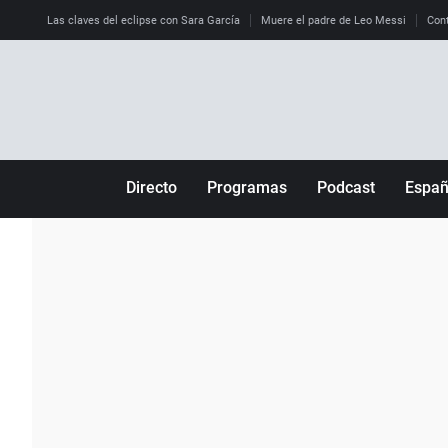
Las claves del eclipse con Sara García
Muere el padre de Leo Messi
Cont
Directo
Programas
Podcast
Espa
Más de uno
Los Perseguidos
Andalucía
Por fin
Malas decisiones
Aragón
Julia en la onda
Expedientes del más allá
Baleares
La brújula
El viaje del Guernica
Cantabria
Radioestadio
Invisibles
Cataluña
Radioestadio noche
Prohibido morirse
Comunidad de M
El colegio invisible
Esto no ha pasado
Comunitat Vale