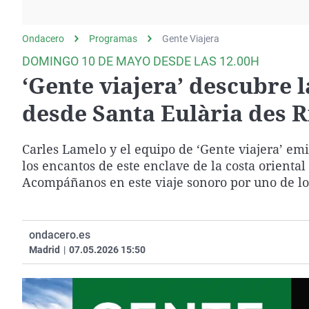
La rosa de los vientos
Caso
Extremadura
Gente viajera
Retornados
Galicia
Ondacero
Programas
Gente Viajera
Como el perro y el
Equipo de investigación
La Rioja
DOMINGO 10 DE MAYO DESDE LAS 12.00H
gato
‘Gente viajera’ descubre l
Operación Viuda
Navarra
Negra
País Vasco
desde Santa Eulària des R
Carles Lamelo y el equipo de ‘Gente viajera’ em
los encantos de este enclave de la costa oriental 
Acompáñanos en este viaje sonoro por uno de lo
ondacero.es
Madrid
|
07.05.2026 15:50