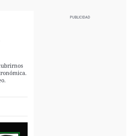
a
cubrirnos
stronómica.
eo.