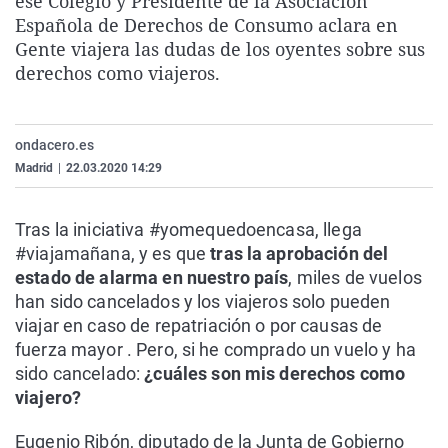
ese Colegio y Presidente de la Asociación
La rosa de los vientos
Caso
Extremadura
Virales
Española de Derechos de Consumo aclara en
Gente viajera las dudas de los oyentes sobre sus
Gente viajera
Retornados
Galicia
Televisión
derechos como viajeros.
Como el perro y el gat
Equipo de investigaci
La Rioja
Elecciones
Operación Viuda Negr
Navarra
ondacero.es
País Vasco
Madrid
|
22.03.2020 14:29
Tras la iniciativa #yomequedoencasa, llega
#viajamañana, y es que
tras la aprobación del
estado de alarma en nuestro país
, miles de vuelos
han sido cancelados y los viajeros solo pueden
viajar en caso de repatriación o por causas de
fuerza mayor . Pero, si he comprado un vuelo y ha
sido cancelado:
¿cuáles son mis derechos como
viajero?
Eugenio Ribón, diputado de la Junta de Gobierno