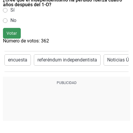
años después del 1-O?
Sí
No
Votar
Número de votos:
362
encuesta
referéndum independentista
Noticias Úl