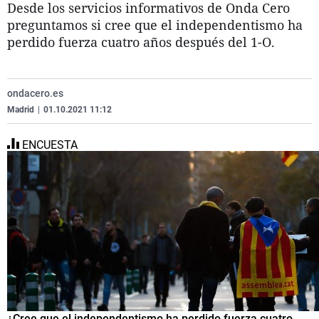
Desde los servicios informativos de Onda Cero
La
C
Ex
Vi
preguntamos si cree que el independentismo ha
Ge
Re
Ga
Te
perdido fuerza cuatro años después del 1-O.
Co
Eq
La
El
Op
Na
ondacero.es
Madrid
|
01.10.2021 11:12
Pa
ENCUESTA
¿Cree que el independentismo ha perdido fuerza cuatro