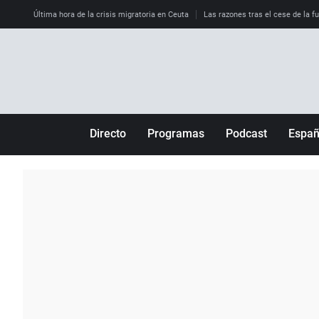
Última hora de la crisis migratoria en Ceuta
Las razones tras el cese de la f
Directo
Programas
Podcast
Espa
Más de uno
Los Perseguidos
Andalucía
Por fin
Malas decisiones
Aragón
Julia en la onda
Expedientes del más allá
Baleares
La brújula
El viaje del Guernica
Cantabria
Radioestadio
Invisibles
Cataluña
Radioestadio noche
Prohibido morirse
Comunidad de M
El colegio invisible
Esto no ha pasado
Comunitat Vale