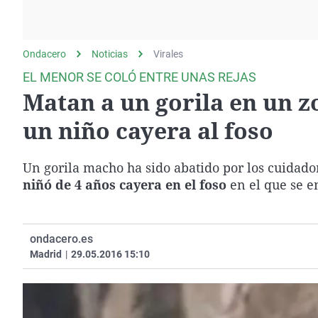
La rosa de los vientos
Caso
Extremadura
Gente viajera
Retornados
Galicia
Ondacero
Noticias
Como el perro y el
Virales
Equipo de investigación
La Rioja
gato
EL MENOR SE COLÓ ENTRE UNAS REJAS
Operación Viuda
Navarra
Matan a un gorila en un z
Negra
País Vasco
un niño cayera al foso
Un gorila macho ha sido abatido por los cuidad
niñó de 4 años cayera en el foso
en el que se e
ondacero.es
Madrid
|
29.05.2016 15:10