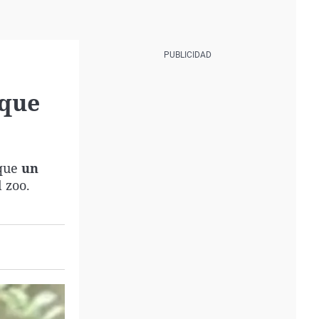
 que
 que
un
 zoo.