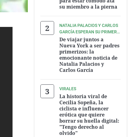
para estar cómodo ata
su miembro a la pierna
NATALIA PALACIOS Y CARLOS
GARCÍA ESPERAN SU PRIMER
BEBÉ
De viajar juntos a
Nueva York a ser padres
primerizos: la
emocionante noticia de
Natalia Palacios y
Carlos García
VIRALES
La historia viral de
Cecilia Sopeña, la
ciclista e influencer
erótica que quiere
borrar su huella digital:
"Tengo derecho al
olvido"