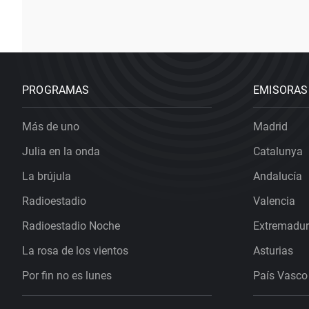
PROGRAMAS
EMISORAS
Más de uno
Madrid
Julia en la onda
Catalunya
La brújula
Andalucía
Radioestadio
Valencia
Radioestadio Noche
Extremadu
La rosa de los vientos
Asturias
Por fin no es lunes
País Vasco