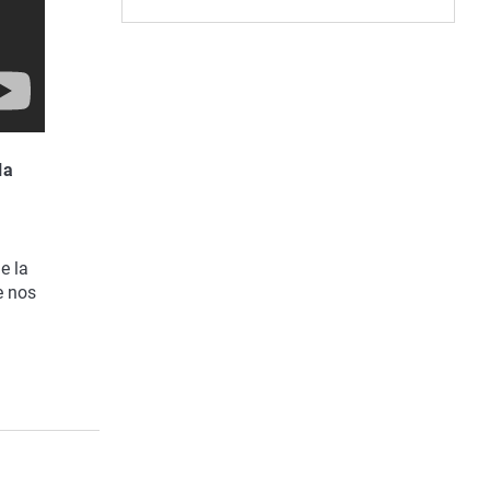
la
e la
e nos