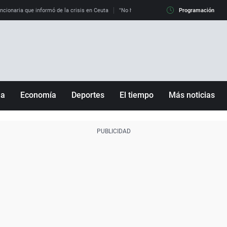
uncionaria que informó de la crisis en Ceuta
"No hay mafias, que no nos engañen": exper
Programación
ña
Economía
Deportes
El tiempo
Más noticias
Fútbol
Sociedad
Baloncesto
Mundo
Tenis
Salud
Motor
Cultura
Ciencia y Tecnología
adrid
Gastronomía
nciana
Medio ambiente