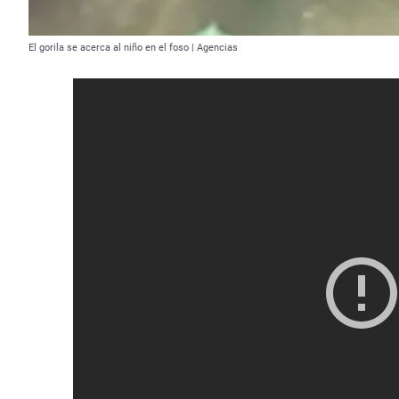
El gorila se acerca al niño en el foso | Agencias