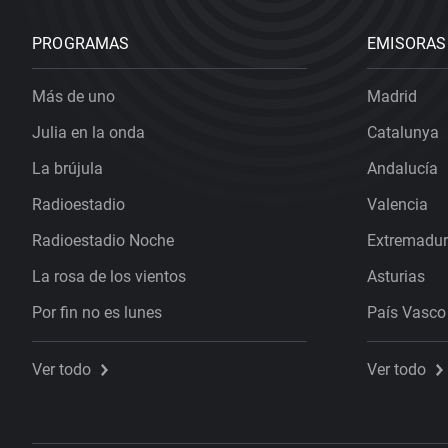
PROGRAMAS
EMISORAS
Más de uno
Madrid
Julia en la onda
Catalunya
La brújula
Andalucía
Radioestadio
Valencia
Radioestadio Noche
Extremadu
La rosa de los vientos
Asturias
Por fin no es lunes
País Vasco
Ver todo
Ver todo