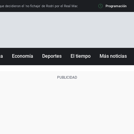
e decidieron el 'no fichaje' de Rodri por el Real Madrid y su 'sí' al Barça
Programación
La llamada de
ña
Economía
Deportes
El tiempo
Más noticias
Fútbol
Sociedad
Baloncesto
Mundo
Tenis
Salud
Motor
Cultura
Ciencia y Tecnología
adrid
Gastronomía
nciana
Medio ambiente