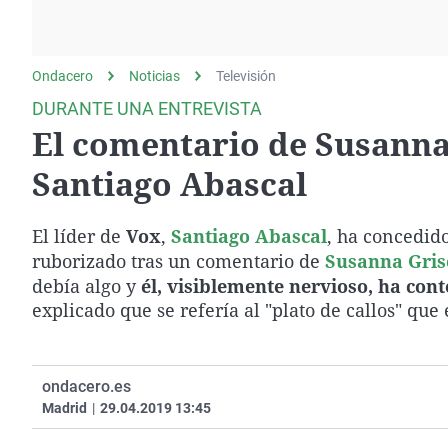
La rosa de los vientos
Caso
Extremadura
Gente viajera
Retornados
Galicia
Ondacero
Noticias
Como el perro y el
Televisión
Equipo de investigación
La Rioja
gato
DURANTE UNA ENTREVISTA
Operación Viuda
Navarra
El comentario de Susanna
Negra
País Vasco
Santiago Abascal
El líder de
Vox
,
Santiago Abascal
, ha concedid
ruborizado tras un comentario de
Susanna Gris
debía algo y
él, visiblemente nervioso, ha cont
explicado que se refería al "plato de callos" que
ondacero.es
Madrid
|
29.04.2019 13:45