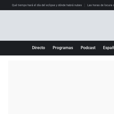
Qué tiempo hará el día del eclipse y dónde habrá nubes
Las horas de locura qu
Directo
Programas
Podcast
Espa
Más de uno
Los Perseguidos
Andalucía
Por fin
Malas decisiones
Aragón
Julia en la onda
Expedientes del más allá
Baleares
La brújula
El viaje del Guernica
Cantabria
Radioestadio
Invisibles
Cataluña
Radioestadio noche
Prohibido morirse
Comunidad de M
El colegio invisible
Esto no ha pasado
Comunitat Vale