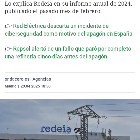
Lo explica Redeia en su informe anual de 2024,
La rosa de los vientos
Caso
Extremadura
Virales
publicado el pasado mes de febrero.
Gente viajera
Retornados
Galicia
Televisión
👉
Red Eléctrica descarta un incidente de
Como el perro y el gat
Equipo de investigaci
La Rioja
Elecciones
ciberseguridad como motivo del apagón en España
Operación Viuda Negr
Navarra
👉
Repsol alertó de un fallo que paró por completo
País Vasco
una refinería cinco días antes del apagón
ondacero.es | Agencias
Madrid
|
29.04.2025 18:50