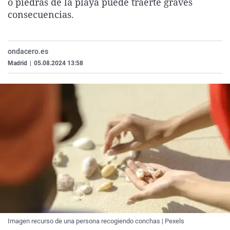
o piedras de la playa puede traerte graves
La rosa de los vientos
Caso
Extremadura
Virales
consecuencias.
Gente viajera
Retornados
Galicia
Televisión
Como el perro y el gat
Equipo de investigaci
La Rioja
Elecciones
ondacero.es
Operación Viuda Negr
Navarra
Madrid
|
05.08.2024 13:58
País Vasco
Imagen recurso de una persona recogiendo conchas | Pexels