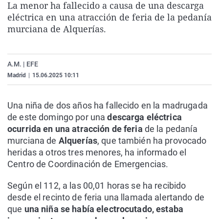
La menor ha fallecido a causa de una descarga
La rosa de los vientos
Caso
Extremadura
Virales
eléctrica en una atracción de feria de la pedanía
Gente viajera
Retornados
Galicia
Televisión
murciana de Alquerías.
Como el perro y el gat
Equipo de investigaci
La Rioja
Elecciones
Operación Viuda Negr
Navarra
A.M. | EFE
Madrid
|
15.06.2025 10:11
País Vasco
Una niña de dos años ha fallecido en la madrugada
de este domingo por una
descarga eléctrica
ocurrida en una atracción de feria
de la pedanía
murciana de
Alquerías
, que también ha provocado
heridas a otros tres menores, ha informado el
Centro de Coordinación de Emergencias.
Según el 112, a las 00,01 horas se ha recibido
desde el recinto de feria una llamada alertando de
que
una niña se había electrocutado, estaba