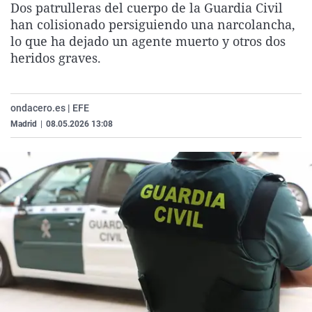
Dos patrulleras del cuerpo de la Guardia Civil
La rosa de los vientos
Caso
Extremadura
Virales
han colisionado persiguiendo una narcolancha,
Gente viajera
Retornados
Galicia
Televisión
lo que ha dejado un agente muerto y otros dos
heridos graves.
Como el perro y el gat
Equipo de investigaci
La Rioja
Elecciones
Operación Viuda Negr
Navarra
ondacero.es | EFE
País Vasco
Madrid
|
08.05.2026 13:08