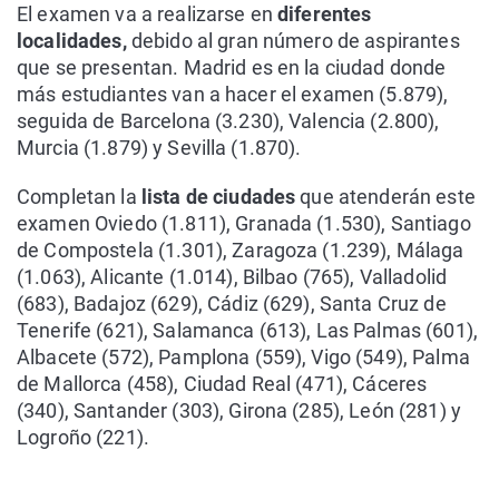
El examen va a realizarse en
diferentes
localidades,
debido al gran número de aspirantes
que se presentan. Madrid es en la ciudad donde
más estudiantes van a hacer el examen (5.879),
seguida de Barcelona (3.230), Valencia (2.800),
Murcia (1.879) y Sevilla (1.870).
Completan la
lista de ciudades
que atenderán este
examen Oviedo (1.811), Granada (1.530), Santiago
de Compostela (1.301), Zaragoza (1.239), Málaga
(1.063), Alicante (1.014), Bilbao (765), Valladolid
(683), Badajoz (629), Cádiz (629), Santa Cruz de
Tenerife (621), Salamanca (613), Las Palmas (601),
Albacete (572), Pamplona (559), Vigo (549), Palma
de Mallorca (458), Ciudad Real (471), Cáceres
(340), Santander (303), Girona (285), León (281) y
Logroño (221).