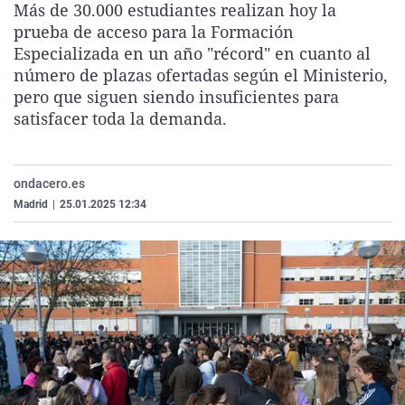
Más de 30.000 estudiantes realizan hoy la
La rosa de los vientos
Caso
Extremadura
Virales
prueba de acceso para la Formación
Gente viajera
Retornados
Galicia
Televisión
Especializada en un año "récord" en cuanto al
número de plazas ofertadas según el Ministerio,
Como el perro y el gat
Equipo de investigaci
La Rioja
Elecciones
pero que siguen siendo insuficientes para
Operación Viuda Negr
Navarra
satisfacer toda la demanda.
País Vasco
ondacero.es
Madrid
|
25.01.2025 12:34