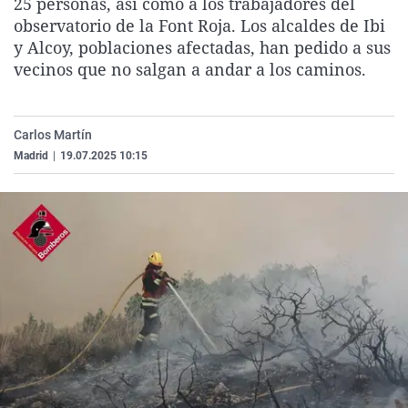
25 personas, así como a los trabajadores del
La rosa de los vientos
Caso
Extremadura
Virales
observatorio de la Font Roja. Los alcaldes de Ibi
y Alcoy, poblaciones afectadas, han pedido a sus
Gente viajera
Retornados
Galicia
Televisión
vecinos que no salgan a andar a los caminos.
Como el perro y el gat
Equipo de investigaci
La Rioja
Elecciones
Operación Viuda Negr
Navarra
Carlos Martín
País Vasco
Madrid
|
19.07.2025 10:15