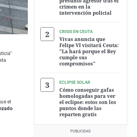
presunto agresor tras el
crimen en la
intervención policial
CRISIS EN CEUTA
Vivas anuncia que
Felipe VI visitará Ceuta:
"La hará porque el Rey
ticia"
cumple sus
sta
compromisos"
ECLIPSE SOLAR
Cómo conseguir gafas
homologadas para ver
el eclipse: estos son los
ue el
puntos donde las
nzado
reparten gratis