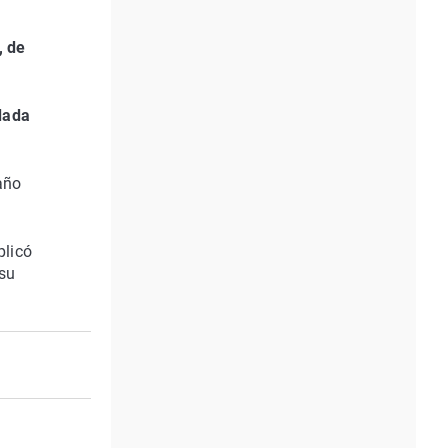
, de
dada
año
plicó
 su