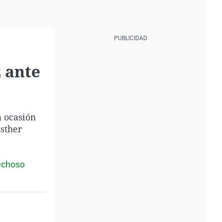
 ante
a ocasión
Esther
pechoso