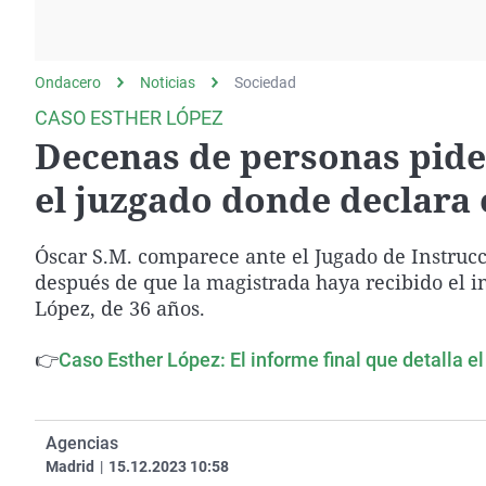
La rosa de los vientos
Caso
Extremadura
Gente viajera
Retornados
Galicia
Ondacero
Noticias
Como el perro y el
Sociedad
Equipo de investigación
La Rioja
gato
CASO ESTHER LÓPEZ
Operación Viuda
Navarra
Decenas de personas piden
Negra
País Vasco
el juzgado donde declara 
Óscar S.M. comparece ante el Jugado de Instrucc
después de que la magistrada haya recibido el in
López, de 36 años.
👉
Caso Esther López: El informe final que detalla e
Agencias
Madrid
|
15.12.2023 10:58