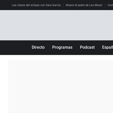
Las claves del eclipse con Sara García
Muere el padre de Leo Messi
Cont
Directo
Programas
Podcast
Espa
Más de uno
Los Perseguidos
Andalucía
Por fin
Malas decisiones
Aragón
Julia en la onda
Expedientes del más allá
Baleares
La brújula
El viaje del Guernica
Cantabria
Radioestadio
Invisibles
Cataluña
Radioestadio noche
Prohibido morirse
Comunidad de M
El colegio invisible
Esto no ha pasado
Comunitat Vale