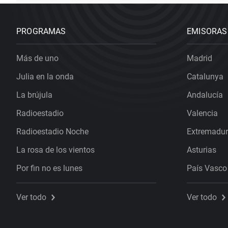
PROGRAMAS
EMISORAS
Más de uno
Madrid
Julia en la onda
Catalunya
La brújula
Andalucía
Radioestadio
Valencia
Radioestadio Noche
Extremadu
La rosa de los vientos
Asturias
Por fin no es lunes
País Vasco
Ver todo
Ver todo