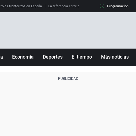
roles fronterizos en España
La diferencia entre observar el eclipse al 99% y al 100%
Programación
ña
Economía
Deportes
El tiempo
Más noticias
Fútbol
Sociedad
Baloncesto
Mundo
Tenis
Salud
Motor
Cultura
Ciencia y Tecnología
adrid
Gastronomía
nciana
Medio ambiente