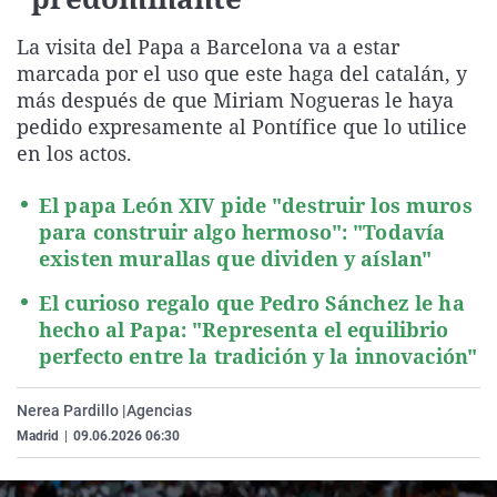
La rosa de los vientos
Caso
Extremadura
Virales
La visita del Papa a Barcelona va a estar
Gente viajera
Retornados
Galicia
Televisión
marcada por el uso que este haga del catalán, y
Como el perro y el gat
Equipo de investigaci
La Rioja
Elecciones
más después de que Miriam Nogueras le haya
pedido expresamente al Pontífice que lo utilice
Operación Viuda Negr
Navarra
en los actos.
País Vasco
El papa León XIV pide "destruir los muros
para construir algo hermoso": "Todavía
existen murallas que dividen y aíslan"
El curioso regalo que Pedro Sánchez le ha
hecho al Papa: "Representa el equilibrio
perfecto entre la tradición y la innovación"
Nerea Pardillo |
Agencias
Madrid
|
09.06.2026 06:30