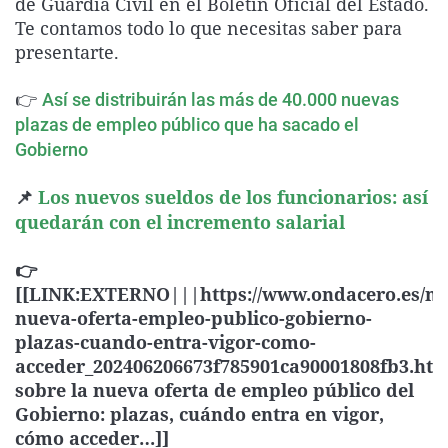
de Guardia Civil en el Boletín Oficial del Estado.
La rosa de los vientos
Caso
Extremadura
Virales
Te contamos todo lo que necesitas saber para
presentarte.
Gente viajera
Retornados
Galicia
Televisión
Como el perro y el gat
Equipo de investigaci
La Rioja
Elecciones
👉
Así se distribuirán las más de 40.000 nuevas
Operación Viuda Negr
Navarra
plazas de empleo público que ha sacado el
Gobierno
País Vasco
📌
Los nuevos sueldos de los funcionarios: así
quedarán con el incremento salarial
👉
[[LINK:EXTERNO|||https://www.ondacero.es/not
nueva-oferta-empleo-publico-gobierno-
plazas-cuando-entra-vigor-como-
acceder_202406206673f785901ca90001808fb3.ht
sobre la nueva oferta de empleo público del
Gobierno: plazas, cuándo entra en vigor,
cómo acceder…]]