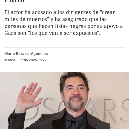
La rosa de los vientos
Caso
Extremadura
Virales
El actor ha acusado a los dirigentes de "crear
Gente viajera
Retornados
Galicia
Televisión
miles de muertos" y ha asegurado que las
Como el perro y el gat
Equipo de investigaci
La Rioja
Elecciones
personas que hacen listas negras por su apoyo a
Gaza son "los que van a ser expuestos".
Operación Viuda Negr
Navarra
País Vasco
María Baraza |
Agencias
Madrid
|
17.05.2026 15:27